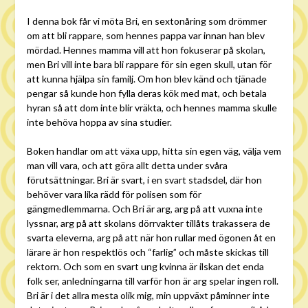
I denna bok får vi möta Bri, en sextonåring som drömmer
om att bli rappare, som hennes pappa var innan han blev
mördad. Hennes mamma vill att hon fokuserar på skolan,
men Bri vill inte bara bli rappare för sin egen skull, utan för
att kunna hjälpa sin familj. Om hon blev känd och tjänade
pengar så kunde hon fylla deras kök med mat, och betala
hyran så att dom inte blir vräkta, och hennes mamma skulle
inte behöva hoppa av sina studier.
Boken handlar om att växa upp, hitta sin egen väg, välja vem
man vill vara, och att göra allt detta under svåra
förutsättningar. Bri är svart, i en svart stadsdel, där hon
behöver vara lika rädd för polisen som för
gängmedlemmarna. Och Bri är arg, arg på att vuxna inte
lyssnar, arg på att skolans dörrvakter tillåts trakassera de
svarta eleverna, arg på att när hon rullar med ögonen åt en
lärare är hon respektlös och “farlig” och måste skickas till
rektorn. Och som en svart ung kvinna är ilskan det enda
folk ser, anledningarna till varför hon är arg spelar ingen roll.
Bri är i det allra mesta olik mig, min uppväxt påminner inte