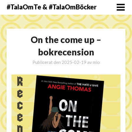
#TalaOmTe & #TalaOmBöcker
On the come up –
bokrecension
Publicerat den
2025-02-19
av
mio