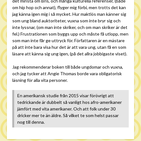
det minsta om Bris, och många kulturella referenser, (både
om hip hop och annat), flyger mig förbi, men trotts det kan
jag känna igen mig i så mycket. Hur maktlös man känner sig
som ung bland auktoriteter, vuxna som inte bryr sig och
inte lyssnar, (om man inte skriker, och om man skriker är det
fel.) Frustrationen som byggs upp och måste få utlopp, men
som man inte får ge uttryck för. Författaren är en mästare
på att inte bara visa hur det är att vara ung, utan få en som
läsare att känna sig ung igen, (på det allra jobbigaste viset).
Jag rekommenderar boken till både ungdomar och vuxna,
och jag tycker att Angie Thomas borde vara obligatorisk
läsning för alla vita personer.
En amerikansk studie från 2015 visar förövrigt att
tedrickande är dubbelt så vanligt hos afro-amerikaner
jämfört med vita amerikaner. Och att folk under 30
dricker mer te än äldre. Så vilket te som helst passar
nog till denna.