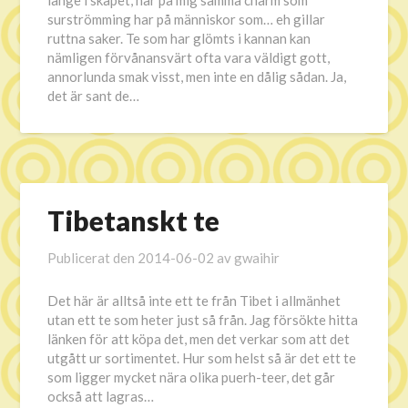
länge i skåpet, har på mig samma charm som
surströmming har på människor som… eh gillar
ruttna saker. Te som har glömts i kannan kan
nämligen förvånansvärt ofta vara väldigt gott,
annorlunda smak visst, men inte en dålig sådan. Ja,
det är sant de…
Tibetanskt te
Publicerat den
2014-06-02
av
gwaihir
Det här är alltså inte ett te från Tibet i allmänhet
utan ett te som heter just så från. Jag försökte hitta
länken för att köpa det, men det verkar som att det
utgått ur sortimentet. Hur som helst så är det ett te
som ligger mycket nära olika puerh-teer, det går
också att lagras…