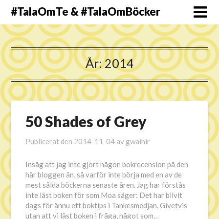
#TalaOmTe & #TalaOmBöcker
År:
2014
50 Shades of Grey
Publicerat den
2014-11-04
av
gwaihir
Insåg att jag inte gjort någon bokrecension på den
här bloggen än, så varför inte börja med en av de
mest sålda böckerna senaste åren. Jag har förstås
inte läst boken för som Moa säger: Det har blivit
dags för ännu ett boktips i Tankesmedjan. Givetvis
utan att vi läst boken i fråga, något som…