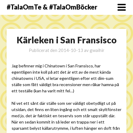
#TalaOmTe & #TalaOmBöcker
Kärleken i San Fransisco
Publicerat den
2014-10-13
av
gwaihir
Jag befinner mig i Chinatown i San Fransisco, har
egentligen inte koll på att det är ett av de mest kända
chinatowns i USA, vi letar egentligen efter ett dim-sum
ställe som fått väldigt bra recensioner men råkar hamna på
ett teställe (kan ha varit mitt fel…)
Ni vet ett sånt där ställe som ser väldigt obetydligt ut på
utsidan, det finns en liten ingång och ett smalt skyltfönster
med jo, det är faktiskt en teservis som står uppställt där.
När en sedan kommit in så leder en trappa ner i ett
sparsamt belyst källarutrymme, i luften hänger en doft från