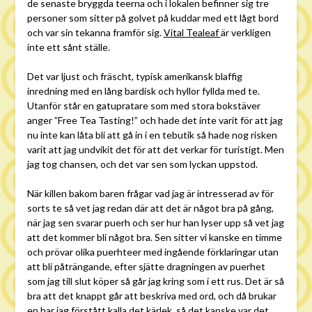
de senaste bryggda teerna och i lokalen befinner sig tre
personer som sitter på golvet på kuddar med ett lågt bord
och var sin tekanna framför sig.
Vital Tealeaf
är verkligen
inte ett sånt ställe.
Det var ljust och fräscht, typisk amerikansk blaffig
inredning med en lång bardisk och hyllor fyllda med te.
Utanför står en gatupratare som med stora bokstäver
anger ”Free Tea Tasting!” och hade det inte varit för att jag
nu inte kan låta bli att gå in i en tebutik så hade nog risken
varit att jag undvikit det för att det verkar för turistigt. Men
jag tog chansen, och det var sen som lyckan uppstod.
När killen bakom baren frågar vad jag är intresserad av för
sorts te så vet jag redan där att det är något bra på gång,
när jag sen svarar puerh och ser hur han lyser upp så vet jag
att det kommer bli något bra. Sen sitter vi kanske en timme
och prövar olika puerhteer med ingående förklaringar utan
att bli påträngande, efter sjätte dragningen av puerhet
som jag till slut köper så går jag kring som i ett rus. Det är så
bra att det knappt går att beskriva med ord, och då brukar
en har jag förstått kalla det kärlek, så det kanske var det