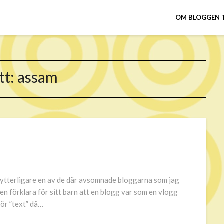
OM BLOGGEN 
tt:
assam
i ytterligare en av de där avsomnade bloggarna som jag
sen förklara för sitt barn att en blogg var som en vlogg
för ”text” då…