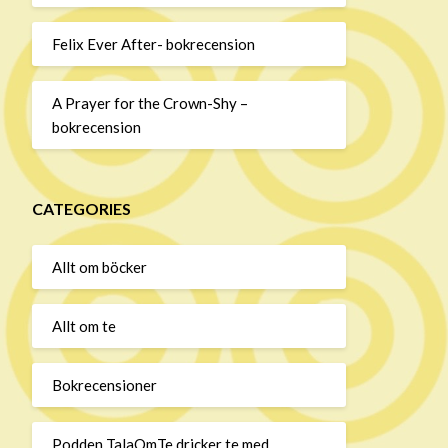
Felix Ever After- bokrecension
A Prayer for the Crown-Shy –
bokrecension
CATEGORIES
Allt om böcker
Allt om te
Bokrecensioner
Podden TalaOmTe dricker te med