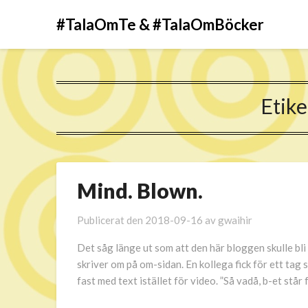
#TalaOmTe & #TalaOmBöcker
Etike
Mind. Blown.
Publicerat den
2018-09-16
av
gwaihir
Det såg länge ut som att den här bloggen skulle bl
skriver om på om-sidan. En kollega fick för ett tag 
fast med text istället för video. ”Så vadå, b-et står 