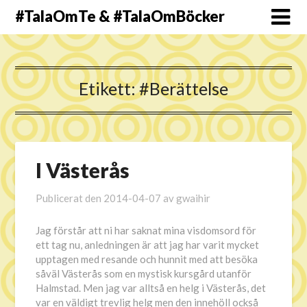
#TalaOmTe & #TalaOmBöcker
Etikett:
#Berättelse
I Västerås
Publicerat den
2014-04-07
av
gwaihir
Jag förstår att ni har saknat mina visdomsord för
ett tag nu, anledningen är att jag har varit mycket
upptagen med resande och hunnit med att besöka
såväl Västerås som en mystisk kursgård utanför
Halmstad. Men jag var alltså en helg i Västerås, det
var en väldigt trevlig helg men den innehöll också