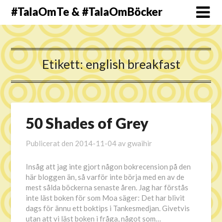
#TalaOmTe & #TalaOmBöcker
Etikett:
english breakfast
50 Shades of Grey
Publicerat den
2014-11-04
av
gwaihir
Insåg att jag inte gjort någon bokrecension på den
här bloggen än, så varför inte börja med en av de
mest sålda böckerna senaste åren. Jag har förstås
inte läst boken för som Moa säger: Det har blivit
dags för ännu ett boktips i Tankesmedjan. Givetvis
utan att vi läst boken i fråga, något som…