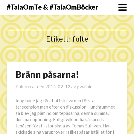
#TalaOmTe & #TalaOmBöcker
Etikett:
fulte
Bränn påsarna!
Publicerat den
2014-02-12
av
gwaihir
Idag hade jag tänkt att skriva min första
terecension men efter en diskussion i lunchrummet
så blev jag påmind om tepåsarna, denna dumma,
dumma uppfinning. Enligt wikipedia så spreds
tepåsen först i stor skala av Tomas Sullivan. Han
skickade sina varuprover i silkespåsar istället för i