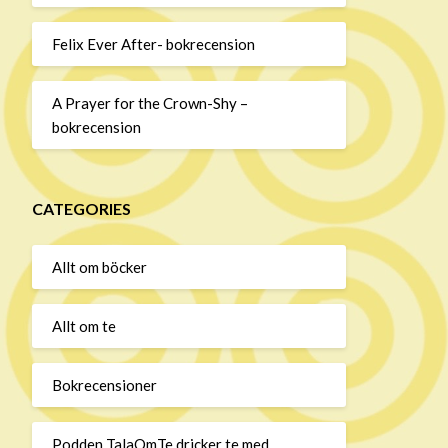
Felix Ever After- bokrecension
A Prayer for the Crown-Shy –
bokrecension
CATEGORIES
Allt om böcker
Allt om te
Bokrecensioner
Podden TalaOmTe dricker te med