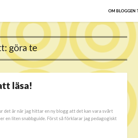
OM BLOGGEN 
tt:
göra te
tt läsa!
r det är när jag hittar en ny blogg att det kan vara svårt
er en liten snabbguide. Först så förklarar jag pedagogiskt