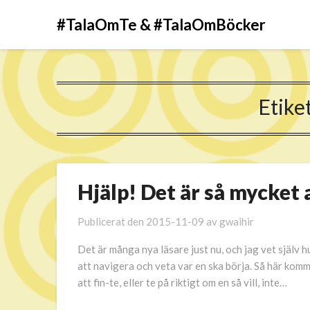
#TalaOmTe & #TalaOmBöcker
Etike
Hjälp! Det är så mycket a
Publicerat den
2015-11-09
av
gwaihir
Det är många nya läsare just nu, och jag vet själv hu
att navigera och veta var en ska börja. Så här komm
att fin-te, eller te på riktigt om en så vill, inte…