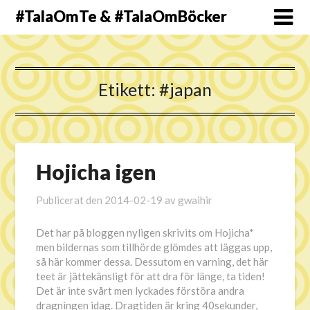
#TalaOmTe & #TalaOmBöcker
Etikett:
#japan
Hojicha igen
Publicerat den
2014-02-19
av
gwaihir
Det har på bloggen nyligen skrivits om Hojicha*
men bildernas som tillhörde glömdes att läggas upp,
så här kommer dessa. Dessutom en varning, det här
teet är jättekänsligt för att dra för länge, ta tiden!
Det är inte svårt men lyckades förstöra andra
dragningen idag. Dragtiden är kring 40sekunder,