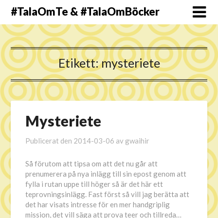
#TalaOmTe & #TalaOmBöcker
Etikett:
mysteriete
Mysteriete
Publicerat den
2014-03-06
av
gwaihir
Så förutom att tipsa om att det nu går att
prenumerera på nya inlägg till sin epost genom att
fylla i rutan uppe till höger så är det här ett
teprovningsinlägg. Fast först så vill jag berätta att
det har visats intresse för en mer handgriplig
mission, det vill säga att prova teer och tillreda…