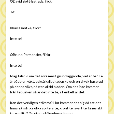
©David Boté Estrada, flickr
Te!
©ravissant74, flickr
Inte te!
©Bruno Parmentier, flickr
Inte te!
Idag talar vi om det allra mest grundläggande, vad är te? Te
är både en växt, också kallad tebuske och en dryck baserad
på denna växt, nästan alltid bladen. Om det inte kommer
från tebusken så är det inte te, så enkelt är det.
Kan det verkligen stämma? Hur kommer det sig då att det
finns så många olika sorters te, grönt te, svart te, kinesiskt
te, vaniljte? De stora skillnaderna ligger i