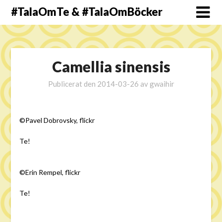
#TalaOmTe & #TalaOmBöcker
Camellia sinensis
Publicerat den
2014-03-26
av
gwaihir
©Pavel Dobrovsky, flickr
Te!
©Erin Rempel, flickr
Te!