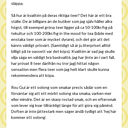
släppa.
Så hur är kvalitén på deras riktiga teer? Det här är ett bra
ställe. De är billigare än de butiker som jag själv håller allra
högst, till exempel gröna teer ligger på ca 50-100kr/hg på
tekultur och 100-200kr/hg in the mood for tea (både med
enstaka teer som är mycket dyrare), och det gör att det
känns väldigt prisvärt. (Samtidigt så är ju literpriset alltid
billigt på te oavsett var det köps). Kvalitén är vad jag skulle
vilja säga en väldigt bra baskvalité, jag har (inte än i vart fall,
har prövat 8 teer därifrån nu tror jag) hittat någon
sensation men flera teer som jag helt klart skulle kunna
rekommendera att köpa.
Rou Gui är ett oolong som smakar precis sådär som en
förväntar sig att ett mörkt oolong ska smaka, varken mer
eller mindre. Det är en skarp rostad smak, och en eftersmak
som lever sig kvar tillräckligt länge för att göra sig påmind.
Doften är inte jättestark men säger ändå tydligt att ’hej här
kommer ett oolong’.