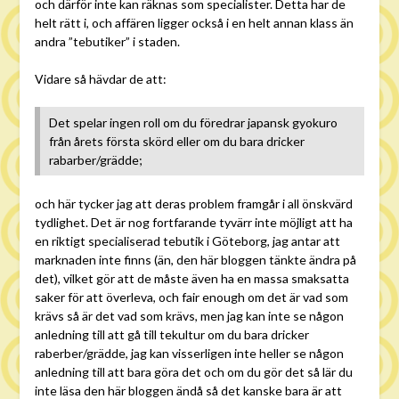
och därför inte kan räknas som specialister. Detta har de
helt rätt i, och affären ligger också i en helt annan klass än
andra ”tebutiker” i staden.
Vidare så hävdar de att:
Det spelar ingen roll om du föredrar japansk gyokuro
från årets första skörd eller om du bara dricker
rabarber/grädde;
och här tycker jag att deras problem framgår i all önskvärd
tydlighet. Det är nog fortfarande tyvärr inte möjligt att ha
en riktigt specialiserad tebutik i Göteborg, jag antar att
marknaden inte finns (än, den här bloggen tänkte ändra på
det), vilket gör att de måste även ha en massa smaksatta
saker för att överleva, och fair enough om det är vad som
krävs så är det vad som krävs, men jag kan inte se någon
anledning till att gå till tekultur om du bara dricker
raberber/grädde, jag kan visserligen inte heller se någon
anledning till att bara göra det och om du gör det så lär du
inte läsa den här bloggen ändå så det kanske bara är att