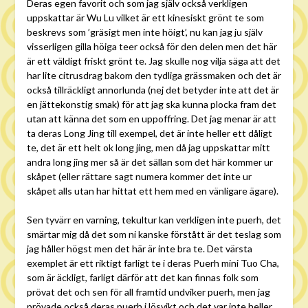
Deras egen favorit och som jag själv också verkligen
uppskattar är Wu Lu vilket är ett kinesiskt grönt te som
beskrevs som ’gräsigt men inte höigt’, nu kan jag ju själv
visserligen gilla höiga teer också för den delen men det här
är ett väldigt friskt grönt te. Jag skulle nog vilja säga att det
har lite citrusdrag bakom den tydliga grässmaken och det är
också tillräckligt annorlunda (nej det betyder inte att det är
en jättekonstig smak) för att jag ska kunna plocka fram det
utan att känna det som en uppoffring. Det jag menar är att
ta deras Long Jing till exempel, det är inte heller ett dåligt
te, det är ett helt ok long jing, men då jag uppskattar mitt
andra long jing mer så är det sällan som det här kommer ur
skåpet (eller rättare sagt numera kommer det inte ur
skåpet alls utan har hittat ett hem med en vänligare ägare).
Sen tyvärr en varning, tekultur kan verkligen inte puerh, det
smärtar mig då det som ni kanske förstått är det teslag som
jag håller högst men det här är inte bra te. Det värsta
exemplet är ett riktigt farligt te i deras Puerh mini Tuo Cha,
som är äckligt, farligt därför att det kan finnas folk som
prövat det och sen för all framtid undviker puerh, men jag
prövade också deras puerh i lösvikt och det var inte heller