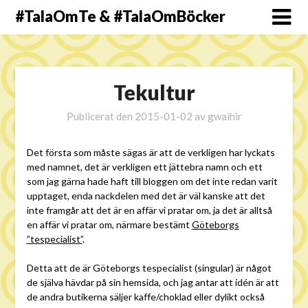
#TalaOmTe & #TalaOmBöcker
Tekultur
Publicerat den
2015-01-02
av
gwaihir
Det första som måste sägas är att de verkligen har lyckats
med namnet, det är verkligen ett jättebra namn och ett
som jag gärna hade haft till bloggen om det inte redan varit
upptaget, enda nackdelen med det är väl kanske att det
inte framgår att det är en affär vi pratar om, ja det är alltså
en affär vi pratar om, närmare bestämt
Göteborgs
”tespecialist”
.
Detta att de är Göteborgs tespecialist (singular) är något
de själva hävdar på sin hemsida, och jag antar att idén är att
de andra butikerna säljer kaffe/choklad eller dylikt också