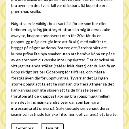
bra även om det i vart fall var drickbart. Så köp inte ert
puerh här, snälla.
Något som är väldigt bra, i vart fall för de som bor eller
befinner sig kring järntorget oftare än mig är deras take
away te, knappt annonserat men för 20kr får du en
pappmugg (nåja det går inte att få allt) med valfritt te
bryggt på något av deras lösteer, ett jättebra sätt att
kunna pröva lite nya smaker utan att behöva köpa en påse
av en sort som du kanske inte uppskattar. Det är också så
vitt jag vet enda stället (caféer inkluderat) där du kan få en
kopp riktigt bra te i Göteborg för tillfället, och måste
förstås även därför uppmuntras. Tyvärr är det ju ingen
större poäng att ta ett te som kan dra flera gånger så det
kan kännas som lite slöseri att ta de finaste teerna
(förutom att de knappast gör sig bra i pappmugg heller),
men det finns många andra teer där som kan vara
intressanta att pröva på. Själv testade jag senast deras
jasminte, fastnade kanske inte, men det var ändå ett bra te.
Göteborg
tebutik