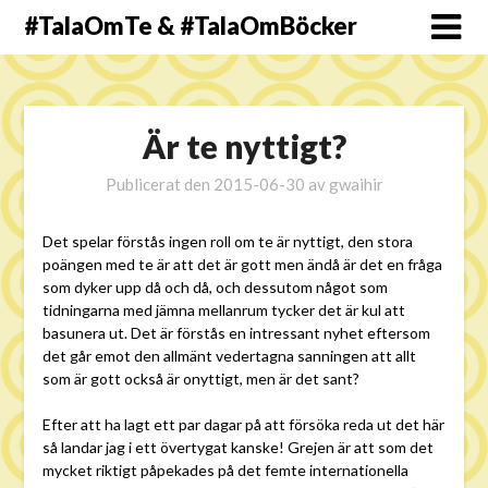
#TalaOmTe & #TalaOmBöcker
Är te nyttigt?
Publicerat den
2015-06-30
av
gwaihir
Det spelar förstås ingen roll om te är nyttigt, den stora
poängen med te är att det är gott men ändå är det en fråga
som dyker upp då och då, och dessutom något som
tidningarna med jämna mellanrum tycker det är kul att
basunera ut. Det är förstås en intressant nyhet eftersom
det går emot den allmänt vedertagna sanningen att allt
som är gott också är onyttigt, men är det sant?
Efter att ha lagt ett par dagar på att försöka reda ut det här
så landar jag i ett övertygat kanske! Grejen är att som det
mycket riktigt påpekades på det femte internationella