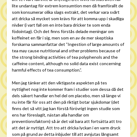
lite undantag för extrem konsumtion men då framförallt de
som konsumerar olika slags extrakt, det verkar vara svårt
att dricka så mycket som krävs för att komma upp i skadliga
nivåer (i vart fall om en inte bara dricker te som enda
födointag). Och det finns förstås delade meningar om
koffeinet en får i sig, men som en av de mer skeptiska
forskarna sammanfattar det ”Ingestion of large amounts of
tea may cause nutritional and other problems because of
the strong binding activities of tea polyphenols and the
caffeine content, although no solid data exist concerning
harmful effects of tea consumption.”.
Men jag tänker att den viktigaste aspekten på tes
nyttighet nog inte kommer fram i studier som dessa då det
dels säkert handlar en hel del om placebo, men så länge vi
nu inte får för oss att den på riktigt botar sjukdomar (det
finns det så vitt jag kan förstå förövrigt ingen studie som
ens har föreslagit, nästan alla handlar om
preventionsfaktorn) så är det väl bara att fortsätta att tro
att det är nyttigt. Att tro att dricka lyckan i en varm dryck
som på grund av detta inbjuder till att avnjutas långsamt