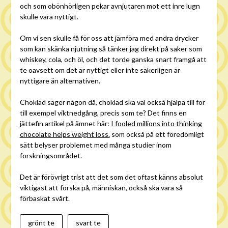
och som obönhörligen pekar avnjutaren mot ett inre lugn
skulle vara nyttigt.
Om vi sen skulle få för oss att jämföra med andra drycker
som kan skänka njutning så tänker jag direkt på saker som
whiskey, cola, och öl, och det torde ganska snart framgå att
te oavsett om det är nyttigt eller inte säkerligen är
nyttigare än alternativen.
Choklad säger någon då, choklad ska väl också hjälpa till för
till exempel viktnedgång, precis som te? Det finns en
jättefin artikel på ämnet här:
I fooled millions into thinking
chocolate helps weight loss.
som också på ett föredömligt
sätt belyser problemet med många studier inom
forskningsområdet.
Det är förövrigt trist att det som det oftast känns absolut
viktigast att forska på, människan, också ska vara så
förbaskat svårt.
grönt te
svart te