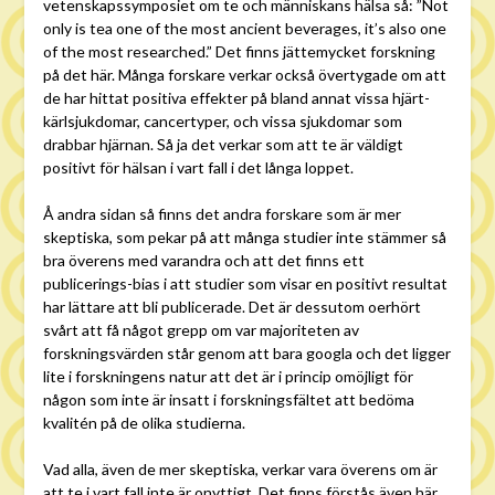
vetenskapssymposiet om te och människans hälsa så: ”Not
only is tea one of the most ancient beverages, it’s also one
of the most researched.” Det finns jättemycket forskning
på det här. Många forskare verkar också övertygade om att
de har hittat positiva effekter på bland annat vissa hjärt-
kärlsjukdomar, cancertyper, och vissa sjukdomar som
drabbar hjärnan. Så ja det verkar som att te är väldigt
positivt för hälsan i vart fall i det långa loppet.
Å andra sidan så finns det andra forskare som är mer
skeptiska, som pekar på att många studier inte stämmer så
bra överens med varandra och att det finns ett
publicerings-bias i att studier som visar en positivt resultat
har lättare att bli publicerade. Det är dessutom oerhört
svårt att få något grepp om var majoriteten av
forskningsvärden står genom att bara googla och det ligger
lite i forskningens natur att det är i princip omöjligt för
någon som inte är insatt i forskningsfältet att bedöma
kvalitén på de olika studierna.
Vad alla, även de mer skeptiska, verkar vara överens om är
att te i vart fall inte är onyttigt. Det finns förstås även här