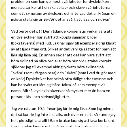
problemen som kan ge mest svårigheter för dyslektikern,
men jag tänker att en ska se läs- och skriv-svårigheterna
som ett symptom av dyslexin, och inte vad det är. Frågan en
måste ställa sig är
varför
det är svårt att läsa och skriva?
Vad beror det på? Den rådande konsensus verkar vara att
en dyslektiker har svårt att koppla samman bilder
(bokstäverna) med ljud. Jag har själv till exempel aldrig klarat
av att ljuda fram ord, (vilket är det vanliga sättet för barn att
lära sig läsa på). En annan sak är att det kan vara svårt att
höra skillnad på olika ord eller höra hur ord uttalas korrekt,
själv har jag till exempel aldrig lyckats höra skillnad på
“skära” (som i färgen rosa) och “skära” (som i vad du gör med
en kniv.) Dyslektiker har också ofta dåligt arbetsminne och
kan ha svårt att lära sig hård-fakta, så som exempelvis
namn. Alltså, dyslexin påverkar så mycket mer än bara en
persons läs- och skrivmöjligheter.
Jag var nästan 10 år innan jag lärde mig läsa. Som jag minns
det så kunde jag inte läsa alls, och över en natt så kunde jag
helt plötsligt läsa allt! Barn brukar lära sig att läsa korta ord
först, sedan längre och svårare ord. Jag lärde mig att läsa