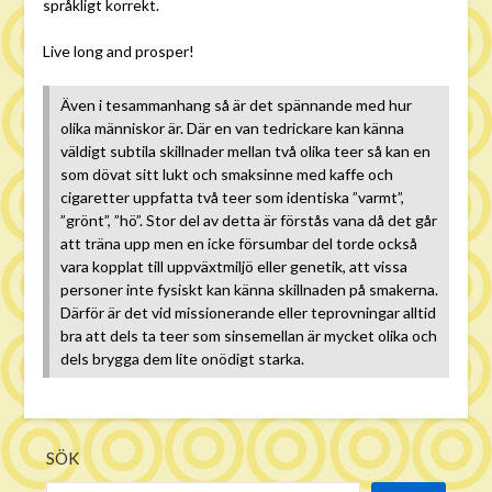
språkligt korrekt.
Live long and prosper!
Även i tesammanhang så är det spännande med hur
olika människor är. Där en van tedrickare kan känna
väldigt subtila skillnader mellan två olika teer så kan en
som dövat sitt lukt och smaksinne med kaffe och
cigaretter uppfatta två teer som identiska ”varmt”,
”grönt”, ”hö”. Stor del av detta är förstås vana då det går
att träna upp men en icke försumbar del torde också
vara kopplat till uppväxtmiljö eller genetik, att vissa
personer inte fysiskt kan känna skillnaden på smakerna.
Därför är det vid missionerande eller teprovningar alltid
bra att dels ta teer som sinsemellan är mycket olika och
dels brygga dem lite onödigt starka.
SÖK