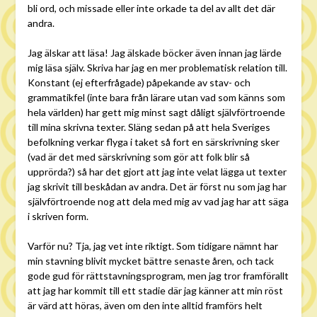
bli ord, och missade eller inte orkade ta del av allt det där
andra.
Jag älskar att läsa! Jag älskade böcker även innan jag lärde
mig läsa själv. Skriva har jag en mer problematisk relation till.
Konstant (ej efterfrågade) påpekande av stav- och
grammatikfel (inte bara från lärare utan vad som känns som
hela världen) har gett mig minst sagt dåligt självförtroende
till mina skrivna texter. Släng sedan på att hela Sveriges
befolkning verkar flyga i taket så fort en särskrivning sker
(vad är det med särskrivning som gör att folk blir så
upprörda?) så har det gjort att jag inte velat lägga ut texter
jag skrivit till beskådan av andra. Det är först nu som jag har
självförtroende nog att dela med mig av vad jag har att säga
i skriven form.
Varför nu? Tja, jag vet inte riktigt. Som tidigare nämnt har
min stavning blivit mycket bättre senaste åren, och tack
gode gud för rättstavningsprogram, men jag tror framförallt
att jag har kommit till ett stadie där jag känner att min röst
är värd att höras, även om den inte alltid framförs helt