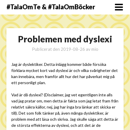
#TalaOmTe & #TalaOmBöcker
Problemen med dyslexi
Publicerat den
2019-08-26
av
mio
Jag är dyslektiker. Detta inlägg kommer både försöka
förklara mycket kort vad dyslexi är och vilka svårigheter det
kan innebära, men framför allt hur det har påverkat mig på
ett personligt plan.
Vad är då dyslexi? (Disclaimer, jag vet egentligen inte alls
vad jag pratar om, men detta är fakta som jag letat fram från
relativt säkra källor, nej, jag har inga bra länkar att skicka er
till). Det som folk tänker på, även många dyslektiker, är
problem med att läsa och skriva. Jag skulle säga att detta är
de största effekterna av dyslexi, och att det är de