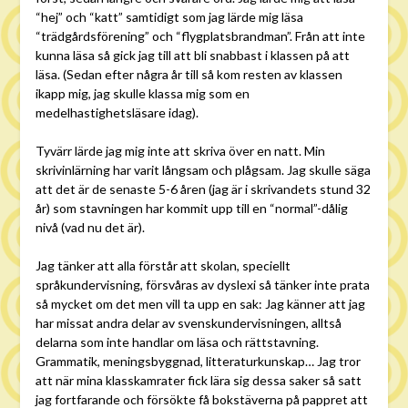
“hej” och “katt” samtidigt som jag lärde mig läsa
“trädgårdsförening” och “flygplatsbrandman”. Från att inte
kunna läsa så gick jag till att bli snabbast i klassen på att
läsa. (Sedan efter några år till så kom resten av klassen
ikapp mig, jag skulle klassa mig som en
medelhastighetsläsare idag).
Tyvärr lärde jag mig inte att skriva över en natt. Min
skrivinlärning har varit långsam och plågsam. Jag skulle säga
att det är de senaste 5-6 åren (jag är i skrivandets stund 32
år) som stavningen har kommit upp till en “normal”-dålig
nivå (vad nu det är).
Jag tänker att alla förstår att skolan, speciellt
språkundervisning, försvåras av dyslexi så tänker inte prata
så mycket om det men vill ta upp en sak: Jag känner att jag
har missat andra delar av svenskundervisningen, alltså
delarna som inte handlar om läsa och rättstavning.
Grammatik, meningsbyggnad, litteraturkunskap… Jag tror
att när mina klasskamrater fick lära sig dessa saker så satt
jag fortfarande och försökte få bokstäverna på pappret att