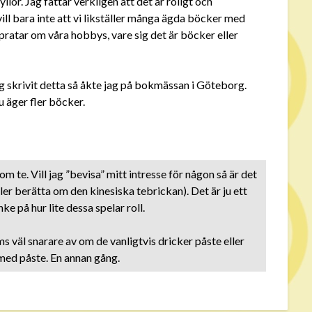
yllor. Jag fattar verkligen att det är roligt och
 vill bara inte att vi likställer många ägda böcker med
vi pratar om våra hobbys, vare sig det är böcker eller
jag skrivit detta så åkte jag på bokmässan i Göteborg.
 äger fler böcker.
om te. Vill jag ”bevisa” mitt intresse för någon så är det
ler berätta om den kinesiska tebrickan). Det är ju ett
nke på hur lite dessa spelar roll.
s väl snarare av om de vanligtvis dricker påste eller
 med påste. En annan gång.