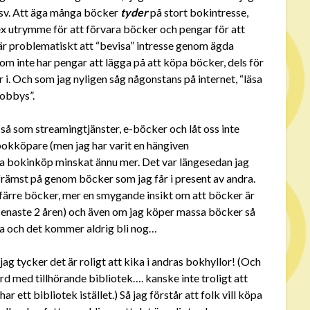
 osv. Att äga många böcker
tyder
på stort bokintresse,
ex utrymme för att förvara böcker och pengar för att
är problematiskt att “bevisa” intresse genom ägda
som inte har pengar att lägga på att köpa böcker, dels för
 i. Och som jag nyligen såg någonstans på internet, “läsa
hobbys”.
, så som streamingtjänster, e-böcker och låt oss inte
bokköpare (men jag har varit en hängiven
a bokinköp minskat ännu mer. Det var längesedan jag
 främst på genom böcker som jag får i present av andra.
 färre böcker, mer en smygande insikt om att böcker är
de senaste 2 åren) och även om jag köper massa böcker så
a och det kommer aldrig bli nog…
jag tycker det är roligt att kika i andras bokhyllor! (Och
d med tillhörande bibliotek…. kanske inte troligt att
ett bibliotek istället.) Så jag förstår att folk vill köpa