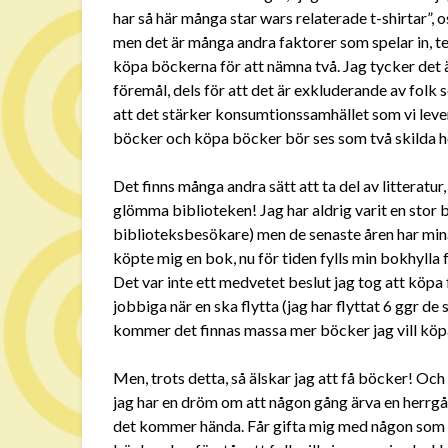
har så här många star wars relaterade t-shirtar”,
men det är många andra faktorer som spelar in, t
köpa böckerna för att nämna två. Jag tycker det 
föremål, dels för att det är exkluderande av folk 
att det stärker konsumtionssamhället som vi lever
böcker och köpa böcker bör ses som två skilda 
Det finns många andra sätt att ta del av litteratur
glömma biblioteken! Jag har aldrig varit en stor 
biblioteksbesökare) men de senaste åren har min
köpte mig en bok, nu för tiden fylls min bokhylla
Det var inte ett medvetet beslut jag tog att köpa
jobbiga när en ska flytta (jag har flyttat 6 ggr 
kommer det finnas massa mer böcker jag vill köp
Men, trots detta, så älskar jag att få böcker! Och 
jag har en dröm om att någon gång ärva en herrgår
det kommer hända. Får gifta mig med någon som har 