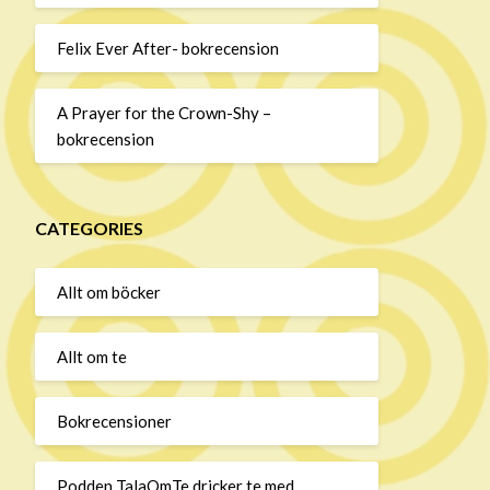
Felix Ever After- bokrecension
A Prayer for the Crown-Shy –
bokrecension
CATEGORIES
Allt om böcker
Allt om te
Bokrecensioner
Podden TalaOmTe dricker te med