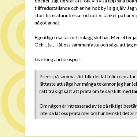
böcker. Jag förstår att folk vill visa upp sina bokh
tillfredsställande och en hel hobby i sig själv. Jag
stort litteraturintresse, och att vi tänker på hur 
något annat.
Egentligen så tar mitt inlägg slut här. Men efter 
Och… ja…. låt oss sammanfatta och säga att jag nu
Live long and prosper!
Precis på samma sätt blir det lätt när en pratar 
lättaste att säga hur många tekannor jag har (el
rätt tråkigt sätt att prata om te särskilt med ta
Om någon är intresserad av te på riktigt bestäm
inte, så låt oss prata mer om hur hemskt det är