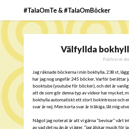
#TalaOmTe & #TalaOmBöcker
Välfyllda bokhyl
Publicerat d
Jag räknade böckerna i min bokhylla, 238 st, lägg
har jag nog ungefär 245 böcker. Varför berättar j
booktube (youtube för böcker), och det är vanligt
att de som gör denna typ av videor har mycket, my
bokhylla automatiskt ett stort bokintresse och e
svar är nej. Men korta svar är tråkiga, låt mig utve
Något jag noterat är att vi gärna “bevisar” vårt 
av vad det nu än är vi äger, “jag älskar musik för j