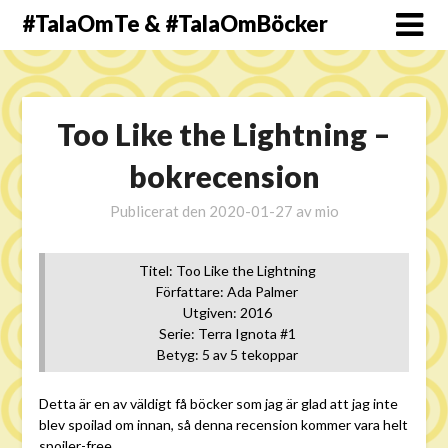
#TalaOmTe & #TalaOmBöcker
Too Like the Lightning –
bokrecension
Publicerat den
2020-01-27
av
mio
Titel: Too Like the Lightning
Författare: Ada Palmer
Utgiven: 2016
Serie: Terra Ignota #1
Betyg: 5 av 5 tekoppar
Detta är en av väldigt få böcker som jag är glad att jag inte
blev spoilad om innan, så denna recension kommer vara helt
spoiler-free.