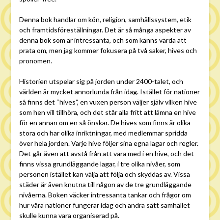
Denna bok handlar om kön, religion, samhällssystem, etik
och framtidsföreställningar. Det är så många aspekter av
denna bok som är intressanta, och som känns värda att
prata om, men jag kommer fokusera på två saker, hives och
pronomen.
Historien utspelar sig på jorden under 2400-talet, och
världen är mycket annorlunda från idag. Istället för nationer
så finns det “hives”, en vuxen person väljer själv vilken hive
som hen vill tillhöra, och det står alla fritt att lämna en hive
för en annan om en så önskar. De hives som finns är olika
stora och har olika inriktningar, med medlemmar spridda
över hela jorden. Varje hive följer sina egna lagar och regler.
Det går även att avstå från att vara med i en hive, och det
finns vissa grundläggande lagar, i tre olika nivåer, som
personen istället kan välja att följa och skyddas av. Vissa
städer är även knutna till någon av de tre grundläggande
nivåerna. Boken väcker intressanta tankar och frågor om
hur våra nationer fungerar idag och andra sätt samhället
skulle kunna vara organiserad på.