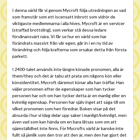
I denna värld får vi genom Mycroft följa utredningen av vad
som framstår som ett iscensatt inbrott som vidrör de
viktigaste medlemmarna i alla hives. Mycroft är en servicer
(straffad brottsling), som verkar stå dessa ledare
förvånansvärt nära. Vi får se hur en värld som har
förändrats massivt från vår egen, går in i en ny tid av
förändring och följa krafterna som orsakar detta från första
parkett.
I 2400-talet används inte längre könade pronomen, alla är
them/they och det är tabu att prata om någons kön eller
könsidentitet. Mycroft däremot könar alla han träffar. Han
väljer pronomen efter de egenskaper som han tycker
personen har och om han tycker detta är en manlig eller en
kvinnlig egenskap. Personen har själv inget att säga till om
vilket pronomen som hen föredrar. Boken visar på det
absurda i hur vi idag delar upp saker i manligt/kvinnligt, men
även vad som kan hända om en bara låtsas som om att
ojämställdhet inte finns. För Mycrofts värld är kanske inte
fullt så jämlik som den tror att den är, men den har gjort det