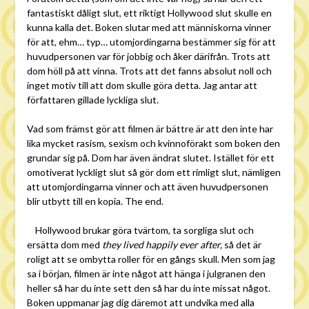
fantastiskt dåligt slut, ett riktigt Hollywood slut skulle en
kunna kalla det. Boken slutar med att människorna vinner
för att, ehm… typ… utomjordingarna bestämmer sig för att
huvudpersonen var för jobbig och åker därifrån. Trots att
dom höll på att vinna. Trots att det fanns absolut noll och
inget motiv till att dom skulle göra detta. Jag antar att
författaren gillade lyckliga slut.
Vad som främst gör att filmen är bättre är att den inte har
lika mycket rasism, sexism och kvinnoförakt som boken den
grundar sig på. Dom har även ändrat slutet. Istället för ett
omotiverat lyckligt slut så gör dom ett rimligt slut, nämligen
att utomjordingarna vinner och att även huvudpersonen
blir utbytt till en kopia. The end.
Hollywood brukar göra tvärtom, ta sorgliga slut och
ersätta dom med
they lived happily ever after,
så det är
roligt att se ombytta roller för en gångs skull. Men som jag
sa i början, filmen är inte något att hänga i julgranen den
heller så har du inte sett den så har du inte missat något.
Boken uppmanar jag dig däremot att undvika med alla