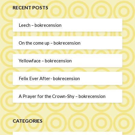
RECENT POSTS
Leech – bokrecension
On the come up – bokrecension
Yellowface – bokrecension
Felix Ever After- bokrecension
A Prayer for the Crown-Shy – bokrecension
CATEGORIES