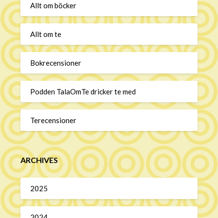
Allt om böcker
Allt om te
Bokrecensioner
Podden TalaOmTe dricker te med
Terecensioner
ARCHIVES
2025
2024