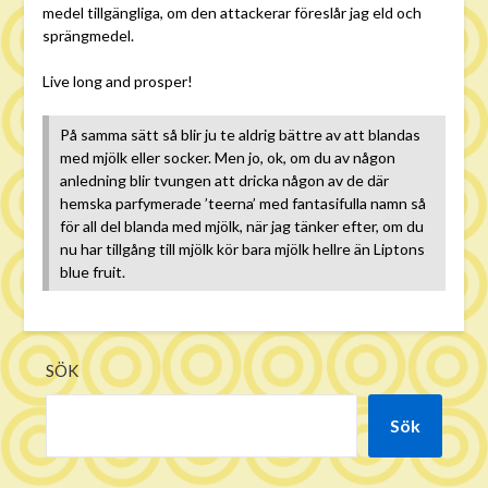
medel tillgängliga, om den attackerar föreslår jag eld och
sprängmedel.
Live long and prosper!
På samma sätt så blir ju te aldrig bättre av att blandas
med mjölk eller socker. Men jo, ok, om du av någon
anledning blir tvungen att dricka någon av de där
hemska parfymerade ’teerna’ med fantasifulla namn så
för all del blanda med mjölk, när jag tänker efter, om du
nu har tillgång till mjölk kör bara mjölk hellre än Liptons
blue fruit.
SÖK
Sök