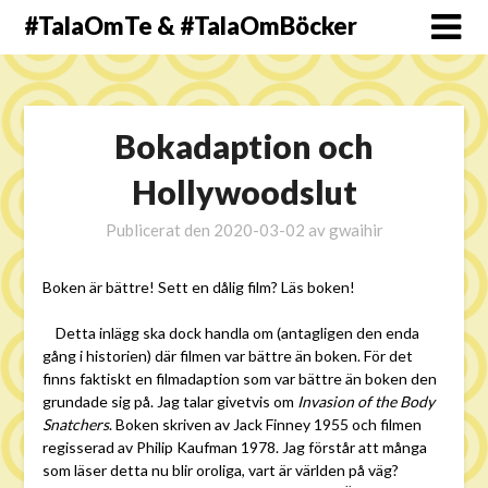
#TalaOmTe & #TalaOmBöcker
Bokadaption och
Hollywoodslut
Publicerat den
2020-03-02
av
gwaihir
Boken är bättre! Sett en dålig film? Läs boken!
Detta inlägg ska dock handla om (antagligen den enda
gång i historien) där filmen var bättre än boken. För det
finns faktiskt en filmadaption som var bättre än boken den
grundade sig på. Jag talar givetvis om
Invasion of the Body
Snatchers
. Boken skriven av Jack Finney 1955 och filmen
regisserad av Philip Kaufman 1978. Jag förstår att många
som läser detta nu blir oroliga, vart är världen på väg?