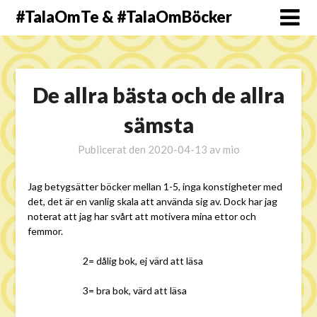
#TalaOmTe & #TalaOmBöcker
De allra bästa och de allra
sämsta
Publicerat den
2020-04-13
av
mio
Jag betygsätter böcker mellan 1-5, inga konstigheter med
det, det är en vanlig skala att använda sig av. Dock har jag
noterat att jag har svårt att motivera mina ettor och
femmor.
2= dålig bok, ej värd att läsa
3= bra bok, värd att läsa