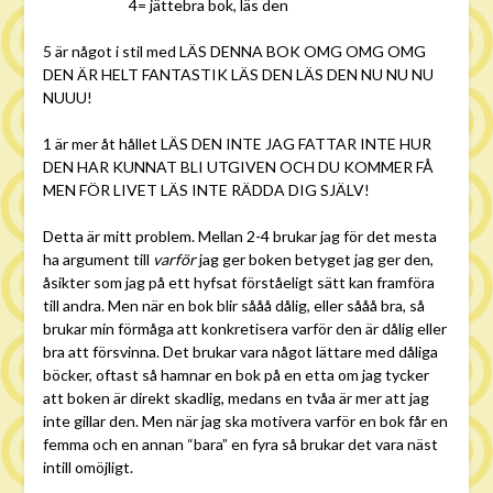
4= jättebra bok, läs den
5 är något i stil med LÄS DENNA BOK OMG OMG OMG
DEN ÄR HELT FANTASTIK LÄS DEN LÄS DEN NU NU NU
NUUU!
1 är mer åt hållet LÄS DEN INTE JAG FATTAR INTE HUR
DEN HAR KUNNAT BLI UTGIVEN OCH DU KOMMER FÅ
MEN FÖR LIVET LÄS INTE RÄDDA DIG SJÄLV!
Detta är mitt problem. Mellan 2-4 brukar jag för det mesta
ha argument till
varför
jag ger boken betyget jag ger den,
åsikter som jag på ett hyfsat förståeligt sätt kan framföra
till andra. Men när en bok blir sååå dålig, eller sååå bra, så
brukar min förmåga att konkretisera varför den är dålig eller
bra att försvinna. Det brukar vara något lättare med dåliga
böcker, oftast så hamnar en bok på en etta om jag tycker
att boken är direkt skadlig, medans en tvåa är mer att jag
inte gillar den. Men när jag ska motivera varför en bok får en
femma och en annan “bara” en fyra så brukar det vara näst
intill omöjligt.