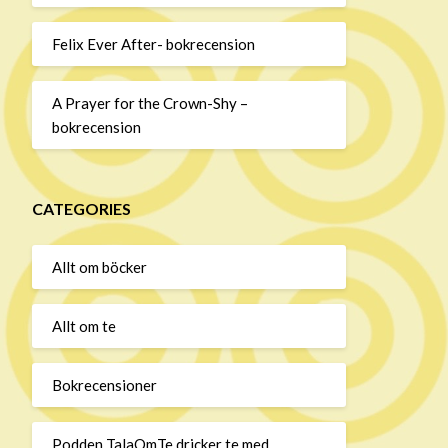
Felix Ever After- bokrecension
A Prayer for the Crown-Shy –
bokrecension
CATEGORIES
Allt om böcker
Allt om te
Bokrecensioner
Podden TalaOmTe dricker te med