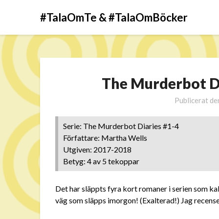
#TalaOmTe & #TalaOmBöcker
The Murderbot D
Publicerat d
Serie: The Murderbot Diaries #1-4
Författare: Martha Wells
Utgiven: 2017-2018
Betyg: 4 av 5 tekoppar
Det har släppts fyra kort romaner i serien som k
väg som släpps imorgon! (Exalterad!) Jag recens