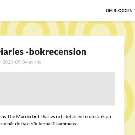
OM BLOGGEN 
iaries -bokrecension
en
2020-05-04
av
mio
allas The Murderbot Diaries och det är en femte bok på
erar här de fyra böckerna tillsammans.