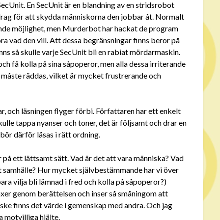
cUnit. En SecUnit är en blandning av en stridsrobot
rag för att skydda människorna den jobbar åt. Normalt
mande möjlighet, men Murderbot har hackat de program
 vad den vill. Att dessa begränsningar finns beror på
ns så skulle varje SecUnit bli en rabiat mördarmaskin.
och få kolla på sina såpoperor, men alla dessa irriterande
måste räddas, vilket är mycket frustrerande och
r, och läsningen flyger förbi. Författaren har ett enkelt
kulle tappa nyanser och toner, det är följsamt och drar en
ör därför läsas i rätt ordning.
r på ett lättsamt sätt. Vad är det att vara människa? Vad
ett samhälle? Hur mycket självbestämmande har vi över
ara vilja bli lämnad i fred och kolla på såpoperor?)
xer genom berättelsen och inser så småningom att
anske finns det värde i gemenskap med andra. Och jag
motvilliga hjälte.