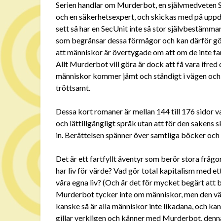
Serien handlar om Murderbot, en självmedveten Se
och en säkerhetsexpert, och skickas med på uppd
sett så har en SecUnit inte så stor självbestäm
som begränsar dessa förmågor och kan därför göra
att människor är övertygade om att om de inte fan
Allt Murderbot vill göra är dock att få vara ifred 
människor kommer jämt och ständigt i vägen och 
tröttsamt.
Dessa kort romaner är mellan 144 till 176 sidor va
och lättillgängligt språk utan att för den sakens s
in. Berättelsen spänner över samtliga böcker och b
Det är ett fartfyllt äventyr som berör stora frågo
har liv för värde? Vad gör total kapitalism med 
våra egna liv? (Och är det för mycket begärt att b
Murderbot tycker inte om människor, men den vä
kanske så är alla människor inte likadana, och k
gillar verkligen och känner med Murderbot, denna 