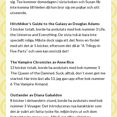
sig. Tex kommer domedagen i sista boken och Susan får
inte komma till himlen då hon bryr sig om pojkar och sitt
utseende.
Hitchhiker’s Guide to the Galaxy av Douglas Adams
5 böcker totalt, borde ha avslutats med bok nummer 3 Life,
the Universe and Everything. De sista två är bara inte
speciellt roliga. Måste dock säga att det finns en fördel
med att det är 5 böcker, eftersom det då är “A Trilogy in
Five Parts” och vem kan motstå det!
The Vampire Chronicles av Anne Rice
13 böcker totalt, borde ha avslutats med bok nummer 3
The Queen of the Damned. Suck, alltså, don´t even get me
started. Har inte läst alla 13, jag gav upp efter bok nummer
6 The Vampire Armand.
Outlander av Diana Gabaldon
8 böcker i skrivandets stund, borde ha avslutats med bok
nummer 3 Voyager. Det introduceras nya karaktärer som
det är svårt att fatta tycke för, miljön byts ut och dom
fortsätter ha massa sex. Alltså, jag gillar välskrivna