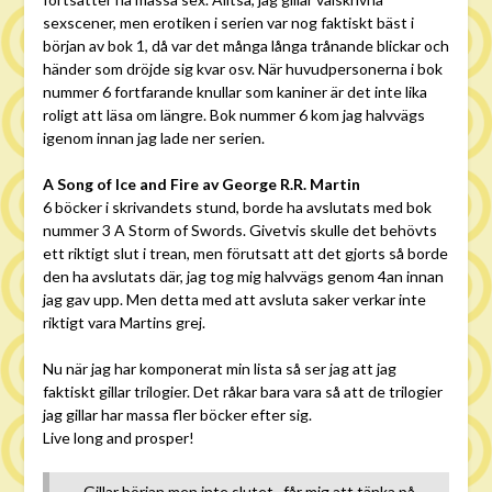
sexscener, men erotiken i serien var nog faktiskt bäst i
början av bok 1, då var det många långa trånande blickar och
händer som dröjde sig kvar osv. När huvudpersonerna i bok
nummer 6 fortfarande knullar som kaniner är det inte lika
roligt att läsa om längre. Bok nummer 6 kom jag halvvägs
igenom innan jag lade ner serien.
A Song of Ice and Fire av George R.R. Martin
6 böcker i skrivandets stund, borde ha avslutats med bok
nummer 3 A Storm of Swords. Givetvis skulle det behövts
ett riktigt slut i trean, men förutsatt att det gjorts så borde
den ha avslutats där, jag tog mig halvvägs genom 4an innan
jag gav upp. Men detta med att avsluta saker verkar inte
riktigt vara Martins grej.
Nu när jag har komponerat min lista så ser jag att jag
faktiskt gillar trilogier. Det råkar bara vara så att de trilogier
jag gillar har massa fler böcker efter sig.
Live long and prosper!
Gillar början men inte slutet.. får mig att tänka på