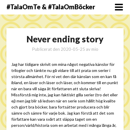
#TalaOmTe & #TalaOmBöcker
Never ending story
Publicerat den
2020-05-25
av
mio
Jag har tidigare skrivit om mina något negativa känslor för
trilogier och tänkte nu gå vidare till att prata om serier i
största allmänhet. För ni vet den där känslan som en kan få
ibland, en läser och läser och läser, och kommer till en punkt
när en bara vill säga åt författaren att sluta skriva!
Missförstå mig inte, jag kan faktiskt gilla serier (tro det eller
ej) men jag blir så ledsen när en serie som hållit hög kvalite
och gjort bra böcker, bara fortsätter producera och blir
sämre och sämre för varje bok. Jag kan förstå att det som
författare kan vara svårt att släppa taget om en
person/värld/historia som en arbetat med i många långa år,