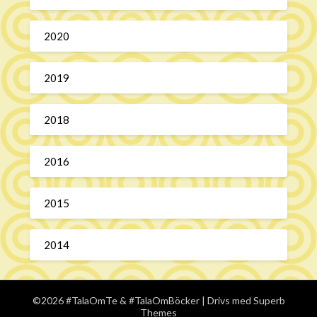
2020
2019
2018
2016
2015
2014
©2026 #TalaOmTe & #TalaOmBöcker
| Drivs med
Superb
Themes