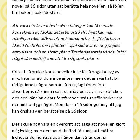
novell på 16 sidor, utan att berätta hela novellen, så följer
här bokens baksidestext:
Att vara nio år och helt sakna talanger kan få oanade
konsekvenser. I sökandet efter sitt kall i livet kan man
nämligen råka skörda ett och annat offer -[…]författaren
David Nicholls med glimten i ögat skildrar en ung pojkes
entusiasm, och en stram pianolärarinnas totala vånda, inför
något så enkelt(?) som att lära sig spela piano
.
Oftast så brukar korta noveller inte få så höga betyg av
mig. Inte för att dom inte är bra, men det är svårt att bli
riktigt inne i något som är så kort, jag hinner inte
absorberas på samma sätt som jag görs av längre böcker,
och den känslan av att fortfarande stå utanför brukar dra
ner mitt betyg något. Men dessa 16 sidor ger mig allt jag
kan önska av en berättelse på 16 sidor.
Det skulle nog vara en överdrift att säga att novellen gjort
mig lycklig, men den har definitivt fått mig att må bra.
Behöver du muntras upp någon dag så läs denna!