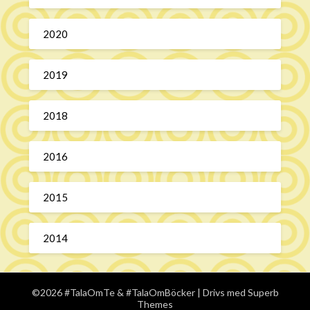
2020
2019
2018
2016
2015
2014
©2026 #TalaOmTe & #TalaOmBöcker
| Drivs med
Superb
Themes