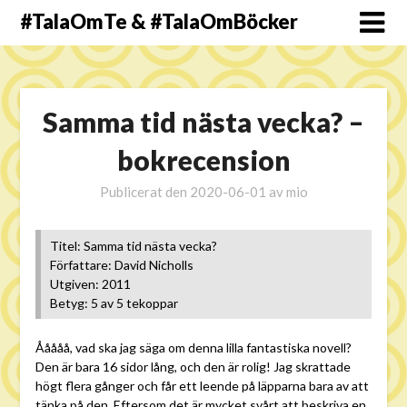
#TalaOmTe & #TalaOmBöcker
Samma tid nästa vecka? –
bokrecension
Publicerat den
2020-06-01
av
mio
Titel: Samma tid nästa vecka?
Författare: David Nicholls
Utgiven: 2011
Betyg: 5 av 5 tekoppar
Ååååå, vad ska jag säga om denna lilla fantastiska novell?
Den är bara 16 sidor lång, och den är rolig! Jag skrattade
högt flera gånger och får ett leende på läpparna bara av att
tänka på den. Eftersom det är mycket svårt att beskriva en