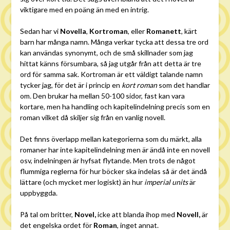
viktigare med en poäng än med en intrig.
Sedan har vi
Novella
,
Kortroman
, eller
Romanett
, kärt
barn har många namn. Många verkar tycka att dessa tre ord
kan användas synonymt, och de små skillnader som jag
hittat känns försumbara, så jag utgår från att detta är tre
ord för samma sak. Kortroman är ett väldigt talande namn
tycker jag, för det är i princip en
kort roman
som det handlar
om
.
Den brukar ha mellan 50-100 sidor, fast kan vara
kortare, men ha handling och kapitelindelning precis som en
roman vilket då skiljer sig från en vanlig novell.
Det finns överlapp mellan kategorierna som du märkt, alla
romaner har inte kapitelindelning men är ändå inte en novell
osv, indelningen är hyfsat flytande. Men trots de något
flummiga reglerna för hur böcker ska indelas så är det ändå
lättare (och mycket mer logiskt) än hur
imperial units
är
uppbyggda.
På tal om britter,
Novel,
icke att blanda ihop med
Novell,
är
det engelska ordet för
Roman
, inget annat.