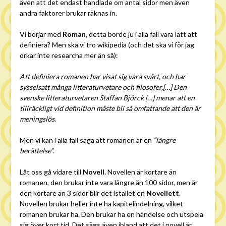
även att det endast handlade om antal sidor men även
andra faktorer brukar räknas in.
Vi börjar med
Roman,
detta borde ju i alla fall vara lätt att
definiera? Men ska vi tro wikipedia (och det ska vi för jag
orkar inte researcha mer än så):
Att definiera romanen har visat sig vara svårt, och har
sysselsatt många litteraturvetare och filosofer,[…] Den
svenske litteraturvetaren Staffan Björck […] menar att en
tillräckligt vid definition måste bli så omfattande att den är
meningslös
.
Men vi kan i alla fall säga att romanen är en
“längre
berättelse”
.
Låt oss gå vidare till
Novell.
Novellen är kortare än
romanen, den brukar inte vara längre än 100 sidor, men är
den kortare än 3 sidor blir det istället en
Novellett
.
Novellen brukar heller inte ha kapitelindelning, vilket
romanen brukar ha. Den brukar ha en händelse och utspela
sig över kort tid. Det sägs även ibland att det i novell är