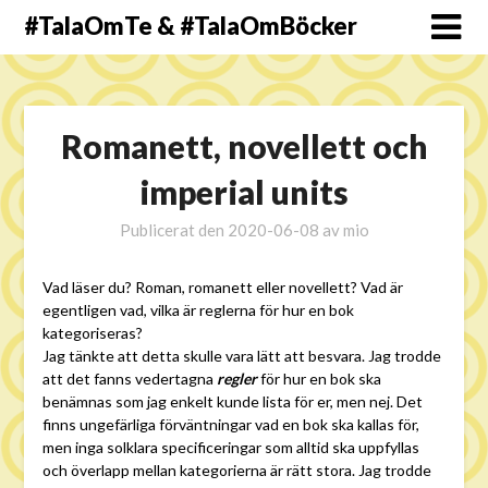
#TalaOmTe & #TalaOmBöcker
Romanett, novellett och
imperial units
Publicerat den
2020-06-08
av
mio
Vad läser du? Roman, romanett eller novellett? Vad är
egentligen vad, vilka är reglerna för hur en bok
kategoriseras?
Jag tänkte att detta skulle vara lätt att besvara. Jag trodde
att det fanns vedertagna
regler
för hur en bok ska
benämnas som jag enkelt kunde lista för er, men nej. Det
finns ungefärliga förväntningar vad en bok ska kallas för,
men inga solklara specificeringar som alltid ska uppfyllas
och överlapp mellan kategorierna är rätt stora. Jag trodde