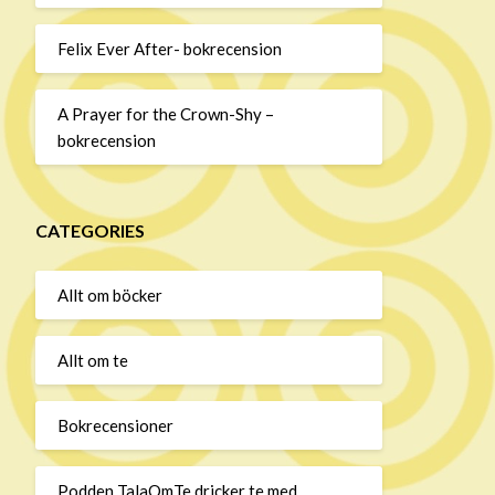
Felix Ever After- bokrecension
A Prayer for the Crown-Shy –
bokrecension
CATEGORIES
Allt om böcker
Allt om te
Bokrecensioner
Podden TalaOmTe dricker te med