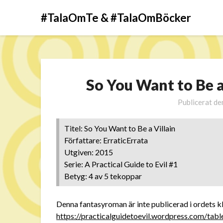
#TalaOmTe & #TalaOmBöcker
So You Want to Be a
Publicerat d
Titel: So You Want to Be a Villain
Författare: ErraticErrata
Utgiven: 2015
Serie: A Practical Guide to Evil #1
Betyg: 4 av 5 tekoppar
Denna fantasyroman är inte publicerad i ordets kla
https://practicalguidetoevil.wordpress.com/tabl