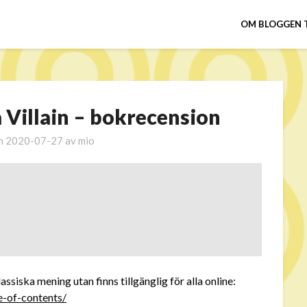
OM BLOGGEN 
 Villain – bokrecension
en
2020-07-27
av
mio
ssiska mening utan finns tillgänglig för alla online:
e-of-contents/