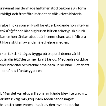
 försvunnit om den hade haft mer stöd bakom sig i form
råkligt och framförallt är det en välskriven historia.
alös flicka som en kväll får ett erbjudande hon inte kan
ack Knight
och lära sig hur en blir en arketypisk skurk.
, men hon tänker att det är hennes chans att infiltrera
t klassiskt fall av ändamålet helgar medlen.
n kan faktiskt sägas bygga på troper. I denna värld
du är din
Roll
desto mer kraft får du. Med andra ord, har
håller brandtal och räddar små barn ur brunnar. Det är ett
er som finns i fantasygenren.
. Men det var ett parti som jag kände blev lite tradigt,
g är inte riktig min grej. Men sedan hände något
de-getter som vapen. Jag är av den mycket starka