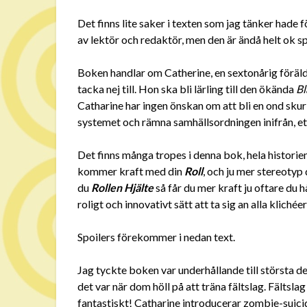
Det finns lite saker i texten som jag tänker hade
av lektör och redaktör, men den är ändå helt ok sp
Boken handlar om Catherine, en sextonårig föräldr
tacka nej till. Hon ska bli lärling till den ökända
Bl
Catharine har ingen önskan om att bli en ond skurk
systemet och rämna samhällsordningen inifrån, et
Det finns många tropes i denna bok, hela historie
kommer kraft med din
Roll
, och ju mer stereotyp 
du
Rollen Hjälte
så får du mer kraft ju oftare du 
roligt och innovativt sätt att ta sig an alla kliché
Spoilers förekommer i nedan text.
Jag tyckte boken var underhållande till största del
det var när dom höll på att träna fältslag. Fältsla
fantastiskt! Catharine introducerar zombie-suici