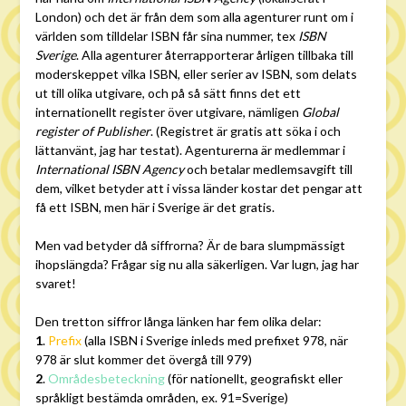
London) och det är från dem som alla agenturer runt om i
världen som tilldelar ISBN får sina nummer, tex
ISBN
Sverige
. Alla agenturer återrapporterar årligen tillbaka till
moderskeppet vilka ISBN, eller serier av ISBN, som delats
ut till olika utgivare, och på så sätt finns det ett
internationellt register över utgivare, nämligen
Global
register of Publisher
. (Registret är gratis att söka i och
lättanvänt, jag har testat). Agenturerna är medlemmar i
International ISBN Agency
och betalar medlemsavgift till
dem, vilket betyder att i vissa länder kostar det pengar att
få ett ISBN, men här i Sverige är det gratis.
Men vad betyder då siffrorna? Är de bara slumpmässigt
ihopslängda? Frågar sig nu alla säkerligen. Var lugn, jag har
svaret!
Den tretton siffror långa länken har fem olika delar:
1
.
Prefix
(alla ISBN i Sverige inleds med prefixet 978, när
978 är slut kommer det övergå till 979)
2
.
Områdesbeteckning
(för nationellt, geografiskt eller
språkligt bestämda områden, ex. 91=Sverige)