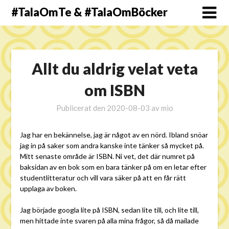
#TalaOmTe & #TalaOmBöcker
Allt du aldrig velat veta
om ISBN
Publicerat den
2020-08-03
av
mio
Jag har en bekännelse, jag är något av en nörd. Ibland snöar
jag in på saker som andra kanske inte tänker så mycket på.
Mitt senaste område är ISBN. Ni vet, det där numret på
baksidan av en bok som en bara tänker på om en letar efter
studentlitteratur och vill vara säker på att en får rätt
upplaga av boken.
Jag började googla lite på ISBN, sedan lite till, och lite till,
men hittade inte svaren på alla mina frågor, så då mailade