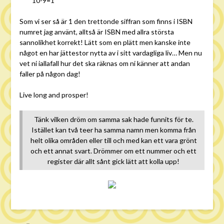
10-9=1
Som vi ser så är 1 den trettonde siffran som finns i ISBN
numret jag använt, alltså är ISBN med allra största
sannolikhet korrekt! Lätt som en plätt men kanske inte
något en har jättestor nytta av i sitt vardagliga liv… Men nu
vet ni iallafall hur det ska räknas om ni känner att andan
faller på någon dag!
Live long and prosper!
Tänk vilken dröm om samma sak hade funnits för te.
Istället kan två teer ha samma namn men komma från
helt olika områden eller till och med kan ett vara grönt
och ett annat svart. Drömmer om ett nummer och ett
register där allt sånt gick lätt att kolla upp!