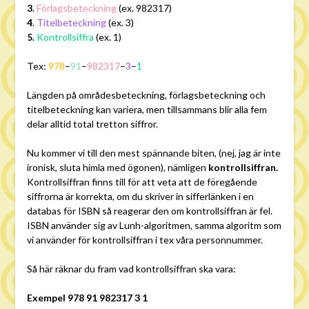
3
.
Förlagsbeteckning
(ex. 982317)
4
.
Titelbeteckning
(ex. 3)
5
.
Kontrollsiffra
(ex. 1)
Tex:
978
–
91
–
982317
–
3
–
1
Längden på områdesbeteckning, förlagsbeteckning och
titelbeteckning kan variera, men tillsammans blir alla fem
delar alltid total tretton siffror.
Nu kommer vi till den mest spännande biten, (nej, jag är inte
ironisk, sluta himla med ögonen), nämligen
kontrollsiffran.
Kontrollsiffran finns till för att veta att de föregående
siffrorna är korrekta, om du skriver in sifferlänken i en
databas för ISBN så reagerar den om kontrollsiffran är fel.
ISBN använder sig av Lunh-algoritmen, samma algoritm som
vi använder för kontrollsiffran i tex våra personnummer.
Så här räknar du fram vad kontrollsiffran ska vara:
Exempel 978 91 982317 3 1