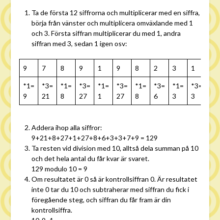
Ta de första 12 siffrorna och multiplicerar med en siffra,
börja från vänster och multiplicera omväxlande med 1
och 3. Första siffran multiplicerar du med 1, andra
siffran med 3, sedan 1 igen osv:
9
7
8
9
1
9
8
2
3
1
7
*1=
*3=
*1=
*3=
*1=
*3=
*1=
*3=
*1=
*3=
*1
9
21
8
27
1
27
8
6
3
3
7
Addera ihop alla siffror:
9+21+8+27+1+27+8+6+3+3+7+9 = 129
Ta resten vid division med 10, alltså dela summan på 10
och det hela antal du får kvar är svaret.
129 modulo 10 = 9
Om resultatet är 0 så är kontrollsiffran 0. Är resultatet
inte 0 tar du 10 och subtraherar med siffran du fick i
föregående steg, och siffran du får fram är din
kontrollsiffra.