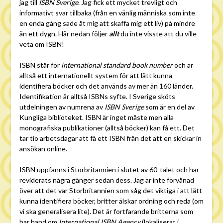
jag till
ISBN Sverige
. Jag fick ett mycket trevligt och
informativt svar tillbaka (från en vänlig människa som inte
en enda gång sade åt mig att skaffa mig ett liv) på mindre
än ett dygn. Här nedan följer
allt
du inte visste att du ville
veta om ISBN!
ISBN står för
international standard book number
och är
alltså ett internationellt system för att lätt kunna
identifiera böcker och det används av mer än 160 länder.
Identifikation är alltså ISBNs syfte. I Sverige sköts
utdelningen av numrena av
ISBN Sverige
som är en del av
Kungliga biblioteket. ISBN är inget måste men alla
monografiska publikationer (alltså böcker) kan få ett. Det
tar tio arbetsdagar att få ett ISBN från det att en skickar in
ansökan online.
ISBN uppfanns i Storbritannien i slutet av 60-talet och har
reviderats några gånger sedan dess. Jag är inte förvånad
över att det var Storbritannien som såg det viktiga i att lätt
kunna identifiera böcker, britter älskar ordning och reda (om
vi ska generalisera lite). Det är fortfarande britterna som
har hand om
International ISBN Agency
(lokaliserat i