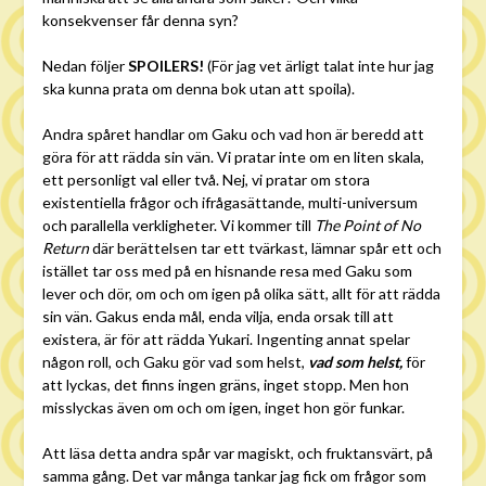
konsekvenser får denna syn?
Nedan följer
SPOILERS!
(För jag vet ärligt talat inte hur jag
ska kunna prata om denna bok utan att spoila).
Andra spåret handlar om Gaku och vad hon är beredd att
göra för att rädda sin vän. Vi pratar inte om en liten skala,
ett personligt val eller två. Nej, vi pratar om stora
existentiella frågor och ifrågasättande, multi-universum
och parallella verkligheter. Vi kommer till
The Point of No
Return
där berättelsen tar ett tvärkast, lämnar spår ett och
istället tar oss med på en hisnande resa med Gaku som
lever och dör, om och om igen på olika sätt, allt för att rädda
sin vän. Gakus enda mål, enda vilja, enda orsak till att
existera, är för att rädda Yukari. Ingenting annat spelar
någon roll, och Gaku gör vad som helst,
vad som helst,
för
att lyckas, det finns ingen gräns, inget stopp. Men hon
misslyckas även om och om igen, inget hon gör funkar.
Att läsa detta andra spår var magiskt, och fruktansvärt, på
samma gång. Det var många tankar jag fick om frågor som