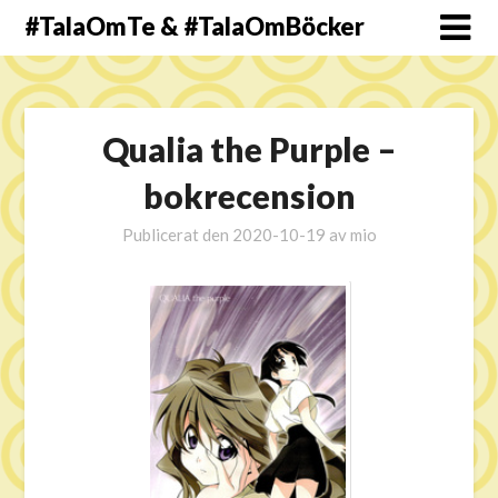
#TalaOmTe & #TalaOmBöcker
Qualia the Purple –
bokrecension
Publicerat den
2020-10-19
av
mio