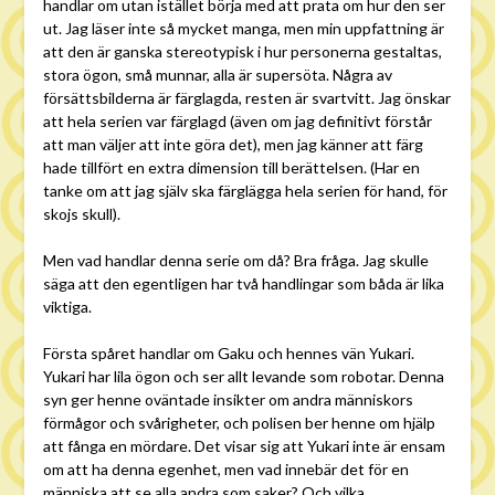
handlar om utan istället börja med att prata om hur den ser
ut. Jag läser inte så mycket manga, men min uppfattning är
att den är ganska stereotypisk i hur personerna gestaltas,
stora ögon, små munnar, alla är supersöta. Några av
försättsbilderna är färglagda, resten är svartvitt. Jag önskar
att hela serien var färglagd (även om jag definitivt förstår
att man väljer att inte göra det), men jag känner att färg
hade tillfört en extra dimension till berättelsen. (Har en
tanke om att jag själv ska färglägga hela serien för hand, för
skojs skull).
Men vad handlar denna serie om då? Bra fråga. Jag skulle
säga att den egentligen har två handlingar som båda är lika
viktiga.
Första spåret handlar om Gaku och hennes vän Yukari.
Yukari har lila ögon och ser allt levande som robotar. Denna
syn ger henne oväntade insikter om andra människors
förmågor och svårigheter, och polisen ber henne om hjälp
att fånga en mördare. Det visar sig att Yukari inte är ensam
om att ha denna egenhet, men vad innebär det för en
människa att se alla andra som saker? Och vilka