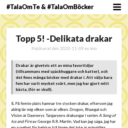
#TalaOmTe & #TalaOmBöcker
Topp 5! -Delikata drakar
Publicerat den
2020-11-09
av
mio
Drakar är givetvis ett av mina favoritdjur
(tillsammans med späckhuggare och katter), och
det finns många böcker med drakar i. Att välja bara
fem har varit mycket svårt, men jag har gjort mitt
bästa, (för er skull).
5.
På femte plats hamnar tre stycken drakar, eftersom jag
aldrig lär mig vilken som är vilken. Drogon, Rhaegal och
Vision är Daenerys Targaryens drakungar i serien
A Song of
Ice and Fire
av George R.R. Martin. Vad kan jag säga, jag har
en svaghet för bebisar (så länge det inte är mänskliga