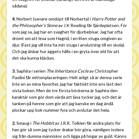
sådana).
4.
Norbert (senare omdöpt till Norberta) i
Harry Potter and
the Philosopher’s Stone
av J.K Rowling får fjärdeplatsen. För
som jag sa, jag har en svaghet för djurbebisar. Jag har ofta
drömt om att leva som Hagrid, i en liten stuga omgiven av
djur. (Fast jag vill inte ha min stuga i anslutning till en skola).
Och jag älskar hur äggets hålls i en gryta över eld för att
det ska kunna kläckas.
3.
Saphira i serien
The Inheritance Cycle
av Christopher
Paolini får mittenplaceringen. Helt ärligt så är denna serie
inte en av mina favoriter, jag har faktiskt inte ens läst den
sista boken. Men de tre första böckerna är Saphira den
karaktär som gör dom värda att läsa tycker jag, och det är
tanken på henne som gör att jag kanske en dag ändå
plockar upp bok nummer fyra och avslutar det hela.
2.
Smaug i
The Hobbit
av J.R.R. Tolkien får andra plats för
han gör så som jag tycker drakar bör göra, nämligen isolera
sig från dumma människor och ligga på högar av guld. Känns