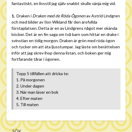
fantastiskt, en livsstil jag själv snabbt skulle vänja mig vid.
1.
Draken i
Draken med de Röda Ögonen
av Astrid Lindgren
och med bilder av Ilon Wikland får den ärofyllda
förstaplatsen. Detta är en av Lindgrens något mer okända
böcker. Det är en fin saga om två barn som hittar en drake i
svinstian en tidig morgon. Draken är grön med röda ögon
och tycker om att äta ljusstumpar. Jag läste om berättelsen
inför att jag skrev ihop denna listan, och boken ger mig
fortfarande tårar i ögonen.
Topp 5 tillfällen att dricka te:
1. På morgonen
2. Under dagen
3. När man läser en bok
4. Efter maten
5. Till maten
SÖK