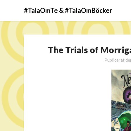
#TalaOmTe & #TalaOmBöcker
The Trials of Morri
Publicerat d