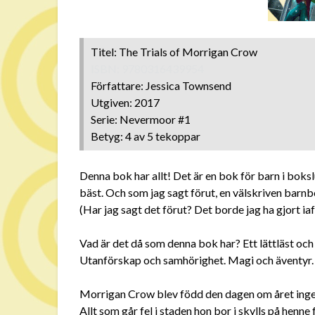
Titel: The Trials of Morrigan Crow
ISBN: 9780316439954
Författare: Jessica Townsend
Utgiven: 2017
Serie: Nevermoor #1
Betyg: 4 av 5 tekoppar
Denna bok har allt! Det är en bok för barn i boks
bäst. Och som jag sagt förut, en välskriven barnb
(Har jag sagt det förut? Det borde jag ha gjort iaf
Vad är det då som denna bok har? Ett lättläst och
Utanförskap och samhörighet. Magi och äventyr. S
Morrigan Crow blev född den dagen om året ingen 
Allt som går fel i staden hon bor i skylls på henn