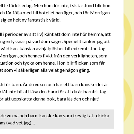
fte födelsedag. Men hon dör inte, i sista stund blir hon
får följa med till hotellet han äger, och för Morrigan
sig en helt ny fantastisk värld.
all i perioder av sitt liv) känt att dom inte hör hemma, att
ngen lyssnar på vad dom säger. Speciellt tänker jag att
våld kan känslan av hjälplöshet bli extremt stor. Jag
Morrigan, och hennes flykt från den verkligheten, som
 situation och tycka om henne. Hon blir flickan som får
t som vi säkerligen alla velat ge någon gång.
för barn. Är du vuxen och har ett barn kanske det är
låt inte bli att läsa den bara för att du är barnfri. Jag
för att uppskatta denna bok, bara läs den och njut!
e vuxna och barn, kanske kan vara trevligt att dricka
ns (vad vet jag)…