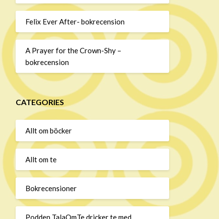
Felix Ever After- bokrecension
A Prayer for the Crown-Shy –
bokrecension
CATEGORIES
Allt om böcker
Allt om te
Bokrecensioner
Podden TalaOmTe dricker te med