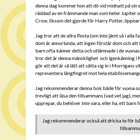
denna dag kommer hon att dö vid midnatt på sin el
räddad av en främmande man som heter Jupiter och 
Crow, liksom det gjorde för Harry Potter, öppnar 
Jag tror att de allra flesta (om inte jämt så i alla f
dom är annorlunda, att ingen förstår dom och att i
barn ofta känner detta och utlämnade i de vuxnas 
tror det är denna mänsklighet och igenkänning i 
gör att det är så lätt att sätta sig in i Morrigans
representera långfingret mot hela etablissemange
Jag rekommenderar denna bok både för vuxna och 
trevligt att läsa den tillsammans (vad vet jag), men 
upprepar, du behöver inte vara, eller ha, ett barn 
Jag rekommenderar också att dricka te för båd
tillsamma