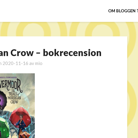
OM BLOGGEN 
gan Crow – bokrecension
en
2020-11-16
av
mio