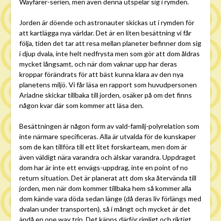
Wayfarer-serien, men även denna utspelar sig i rymden.
Jorden är döende och astronauter skickas ut i rymden för
att kartlägga nya världar. Det är en liten besättning vi får
följa, tiden det tar att resa mellan planeter befinner dom sig
i djup dvala, inte helt nedfrysta men som gör att dom åldras
mycket långsamt, och när dom vaknar upp har deras
kroppar förändrats för att bäst kunna klara av den nya
planetens miljö. Vi får läsa en rapport som huvudpersonen
Ariadne skickar tillbaka till jorden, osäker på om det finns
någon kvar där som kommer att läsa den.
Besättningen är någon form av vald-familj-polyrelation som
inte närmare specificeras. Alla är utvalda för de kunskaper
som de kan tillföra till ett litet forskarteam, men dom är
även väldigt nära varandra och älskar varandra. Uppdraget
dom har är inte ett envägs-uppdrag, inte en point of no
return situation. Det är planerat att dom ska återvända till
jorden, men när dom kommer tillbaka hem så kommer alla
dom kände vara döda sedan länge (då deras liv förlängs med
dvalan under transporten), så i mångt och mycket är det
ändå en one way trip. Det känns därför rimligt och riktigt