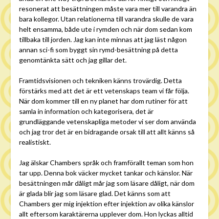
resonerat att besättningen måste vara mer till varandra än
bara kollegor. Utan relationerna till varandra skulle de vara
helt ensamma, både ute i rymden och när dom sedan kom
tillbaka till jorden. Jag kan inte minnas att jag läst någon
annan sci-fi som byggt sin rymd-besättning på detta
genomtänkta sätt och jag gillar det.
Framtidsvisionen och tekniken känns trovärdig. Detta
förstärks med att det är ett vetenskaps team vi får följa.
När dom kommer till en ny planet har dom rutiner för att
samla in information och kategorisera, det är
grundläggande vetenskapliga metoder vi ser dom använda
och jag tror det är en bidragande orsak till att allt känns så
realistiskt.
Jag älskar Chambers språk och framförallt teman som hon
tar upp. Denna bok väcker mycket tankar och känslor. När
besättningen mår dåligt mår jag som läsare dåligt, när dom
är glada blir jag som läsare glad. Det känns som att
Chambers ger mig injektion efter injektion av olika känslor
allt eftersom karaktärerna upplever dom. Hon lyckas alltid