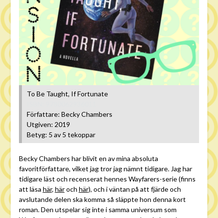
To Be Taught, If Fortunate
ISBN: 9780062936011
Författare: Becky Chambers
Utgiven: 2019
Betyg: 5 av 5 tekoppar
Becky Chambers har blivit en av mina absoluta
favoritförfattare, vilket jag tror jag nämnt tidigare. Jag har
tidigare läst och recenserat hennes Wayfarers-serie (finns
att läsa
här
,
här
och
här
), och i väntan på att fjärde och
avslutande delen ska komma så släppte hon denna kort
roman. Den utspelar sig inte i samma universum som