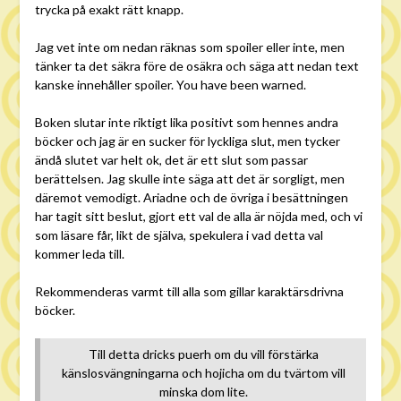
trycka på exakt rätt knapp.
Jag vet inte om nedan räknas som spoiler eller inte, men
tänker ta det säkra före de osäkra och säga att nedan text
kanske innehåller spoiler. You have been warned.
Boken slutar inte riktigt lika positivt som hennes andra
böcker och jag är en sucker för lyckliga slut, men tycker
ändå slutet var helt ok, det är ett slut som passar
berättelsen. Jag skulle inte säga att det är sorgligt, men
däremot vemodigt. Ariadne och de övriga i besättningen
har tagit sitt beslut, gjort ett val de alla är nöjda med, och vi
som läsare får, likt de själva, spekulera i vad detta val
kommer leda till.
Rekommenderas varmt till alla som gillar karaktärsdrivna
böcker.
Till detta dricks puerh om du vill förstärka
känslosvängningarna och hojicha om du tvärtom vill
minska dom lite.