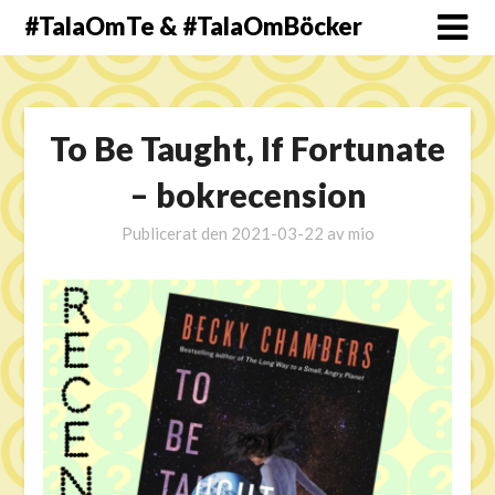
#TalaOmTe & #TalaOmBöcker
To Be Taught, If Fortunate
– bokrecension
Publicerat den
2021-03-22
av
mio