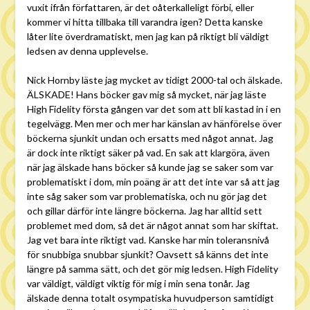
vuxit ifrån författaren, är det oåterkalleligt förbi, eller
kommer vi hitta tillbaka till varandra igen? Detta kanske
låter lite överdramatiskt, men jag kan på riktigt bli väldigt
ledsen av denna upplevelse.
Nick Hornby läste jag mycket av tidigt 2000-tal och älskade.
ÄLSKADE! Hans böcker gav mig så mycket, när jag läste
High Fidelity första gången var det som att bli kastad in i en
tegelvägg. Men mer och mer har känslan av hänförelse över
böckerna sjunkit undan och ersatts med något annat. Jag
är dock inte riktigt säker på vad. En sak att klargöra, även
när jag älskade hans böcker så kunde jag se saker som var
problematiskt i dom, min poäng är att det inte var så att jag
inte såg saker som var problematiska, och nu gör jag det
och gillar därför inte längre böckerna. Jag har alltid sett
problemet med dom, så det är något annat som har skiftat.
Jag vet bara inte riktigt vad. Kanske har min toleransnivå
för snubbiga snubbar sjunkit? Oavsett så känns det inte
längre på samma sätt, och det gör mig ledsen. High Fidelity
var väldigt, väldigt viktig för mig i min sena tonår. Jag
älskade denna totalt osympatiska huvudperson samtidigt