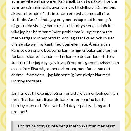
som jag ville ge honom en käftsmäll. Jag såg något i honom
som jag såg i mig själv, även om jag, till skillnad från honom,
aktivt arbetade på att inte vara en rövhatt mot alla jag
träffade. Ändå kände jag en gemenskap med honom på
något udda vis. Jag har inte läst Hornbys senaste böcker,
vilka jag har hört har mindre problematik i sig genom tex
mer vettiga kvinnoporträtt, och jag står i valet och kvalet
om jag ska ge mig ikast med dom eller inte. Å ena sidan
kanske de senare böckerna kan ge mig tillbaka kärleken för
författarskapet, å andra sidan kanske det är dödsstöten.
Just nu låter jag mig själv leva på hoppet genom ovissheten
av att inte läsa något mer av honom, men får se om det
ändras i framtiden… jag känner mig inte riktigt klar med
Hornby trots allt.
Jag har ett till exempel på en författare och en bok som jag
definitivt har haft liknande känslor för som jag har för
Hornby, men det får ni vänta 14 dagar på. Live long and
prosper!
Ett bra te tror jag inte det går att växa ifrån men visst