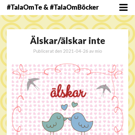
#TalaOmTe & #TalaOmBöcker
Älskar/älskar inte
Publicerat den
2021-04-26
av
mio