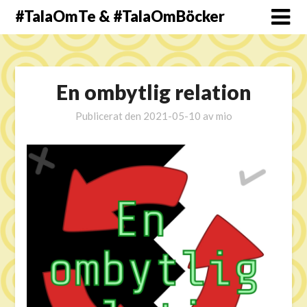
#TalaOmTe & #TalaOmBöcker
En ombytlig relation
Publicerat den
2021-05-10
av
mio