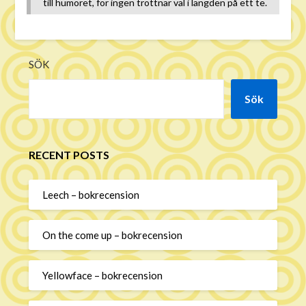
till humöret, för ingen tröttnar väl i längden på ett te.
SÖK
Sök
RECENT POSTS
Leech – bokrecension
On the come up – bokrecension
Yellowface – bokrecension