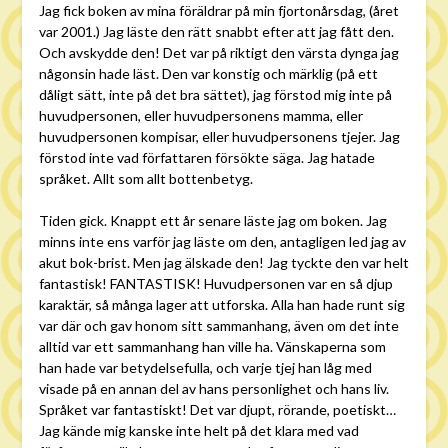
Jag fick boken av mina föräldrar på min fjortonårsdag, (året
var 2001.) Jag läste den rätt snabbt efter att jag fått den.
Och avskydde den! Det var på riktigt den värsta dynga jag
någonsin hade läst. Den var konstig och märklig (på ett
dåligt sätt, inte på det bra sättet), jag förstod mig inte på
huvudpersonen, eller huvudpersonens mamma, eller
huvudpersonen kompisar, eller huvudpersonens tjejer. Jag
förstod inte vad författaren försökte säga. Jag hatade
språket. Allt som allt bottenbetyg.
Tiden gick. Knappt ett år senare läste jag om boken. Jag
minns inte ens varför jag läste om den, antagligen led jag av
akut bok-brist. Men jag älskade den! Jag tyckte den var helt
fantastisk! FANTASTISK! Huvudpersonen var en så djup
karaktär, så många lager att utforska. Alla han hade runt sig
var där och gav honom sitt sammanhang, även om det inte
alltid var ett sammanhang han ville ha. Vänskaperna som
han hade var betydelsefulla, och varje tjej han låg med
visade på en annan del av hans personlighet och hans liv.
Språket var fantastiskt! Det var djupt, rörande, poetiskt…
Jag kände mig kanske inte helt på det klara med vad