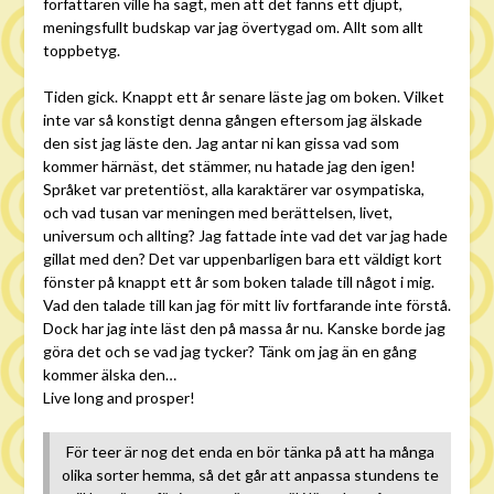
författaren ville ha sagt, men att det fanns ett djupt,
meningsfullt budskap var jag övertygad om. Allt som allt
toppbetyg.
Tiden gick. Knappt ett år senare läste jag om boken. Vilket
inte var så konstigt denna gången eftersom jag älskade
den sist jag läste den. Jag antar ni kan gissa vad som
kommer härnäst, det stämmer, nu hatade jag den igen!
Språket var pretentiöst, alla karaktärer var osympatiska,
och vad tusan var meningen med berättelsen, livet,
universum och allting? Jag fattade inte vad det var jag hade
gillat med den? Det var uppenbarligen bara ett väldigt kort
fönster på knappt ett år som boken talade till något i mig.
Vad den talade till kan jag för mitt liv fortfarande inte förstå.
Dock har jag inte läst den på massa år nu. Kanske borde jag
göra det och se vad jag tycker? Tänk om jag än en gång
kommer älska den…
Live long and prosper!
För teer är nog det enda en bör tänka på att ha många
olika sorter hemma, så det går att anpassa stundens te