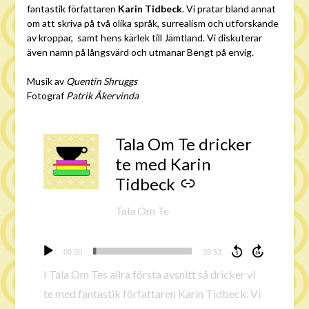
fantastik författaren
Karin Tidbeck
. Vi pratar bland annat
om att skriva på två olika språk, surrealism och utforskande
av kroppar, samt hens kärlek till Jämtland. Vi diskuterar
även namn på långsvärd och utmanar Bengt på envig.
Musik av
Quentin Shruggs
Fotograf
Patrik Åkervinda
Tala Om Te dricker
-
te med Karin
Tidbeck
Tala Om Te
Ljudspelare
00:00
39:53
I Tala Om Tes allra första avsnitt så dricker vi
te med fantastik författaren Karin Tidbeck. Vi