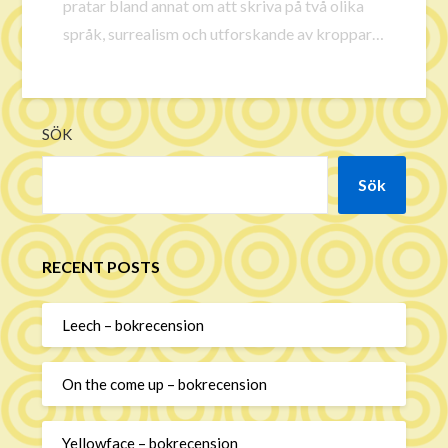
pratar bland annat om att skriva på två olika
språk, surrealism och utforskande av kroppar,
samt hens kärlek till Jämtland. Vi diskuterar
även namn på långsvärd och utmanar Bengt på
envig. Musik av Quentin ShruggsFotograf
SÖK
Patrik Åkervinda
Sök
RECENT POSTS
Leech – bokrecension
On the come up – bokrecension
Yellowface – bokrecension