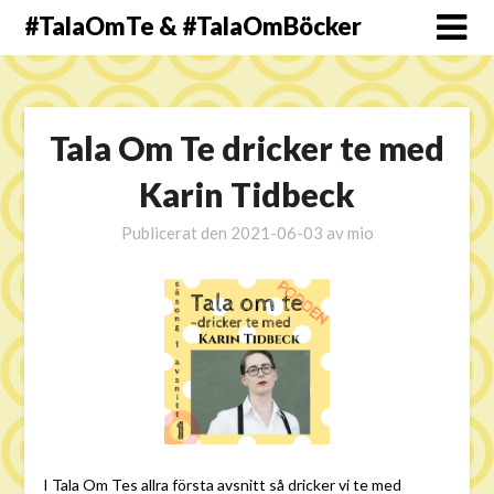
#TalaOmTe & #TalaOmBöcker
Tala Om Te dricker te med
Karin Tidbeck
Publicerat den
2021-06-03
av
mio
I Tala Om Tes allra första avsnitt så dricker vi te med