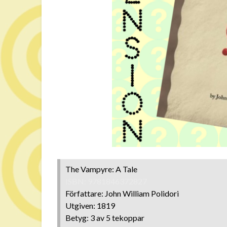
The Vampyre: A Tale
ISBN: 9781846372827
Författare: John William Polidori
Utgiven: 1819
Betyg: 3 av 5 tekoppar