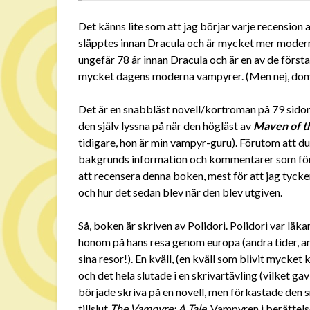
Det känns lite som att jag börjar varje recension
släpptes innan Dracula och är mycket mer modern
ungefär 78 år innan Dracula och är en av de förs
mycket dagens moderna vampyrer. (Men nej, dom gl
Det är en snabbläst novell/kortroman på 79 sidor,
den själv lyssna på när den högläst av
Maven of t
tidigare, hon är min vampyr-guru). Förutom att du
bakgrunds information och kommentarer som förhö
att recensera denna boken, mest för att jag tycker
och hur det sedan blev när den blev utgiven.
Så, boken är skriven av Polidori. Polidori var läk
honom på hans resa genom europa (andra tider, an
sina resor!). En kväll, (en kväll som blivit mycke
och det hela slutade i en skrivartävling (vilket ga
började skriva på en novell, men förkastade den 
tillslut
The Vampyre: A Tale
. Vampyren i berättels