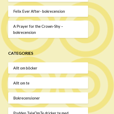
Felix Ever After- bokrecension
A Prayer for the Crown-Shy –
bokrecension
CATEGORIES
Allt om böcker
Allt om te
Bokrecensioner
Podden TalaOmTe dricker te med