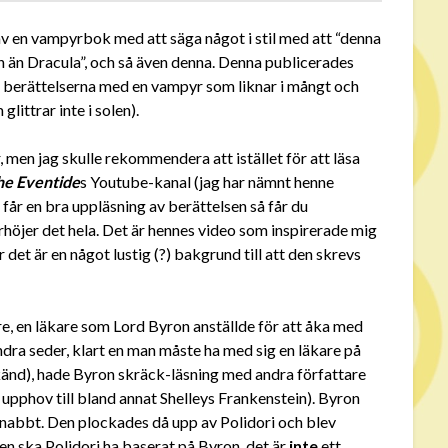
 av en vampyrbok med att säga något i stil med att “denna
 än Dracula”, och så även denna. Denna publicerades
ta berättelserna med en vampyr som liknar i mångt och
ittrar inte i solen).
 men jag skulle rekommendera att istället för att läsa
he Eventide
s Youtube-kanal (jag har nämnt henne
 får en bra uppläsning av berättelsen så får du
jer det hela. Det är hennes video som inspirerade mig
 det är en något lustig (?) bakgrund till att den skrevs
are, en läkare som Lord Byron anställde för att åka med
dra seder, klart en man måste ha med sig en läkare på
t känd), hade Byron skräck-läsning med andra författare
v upphov till bland annat Shelleys Frankenstein). Byron
snabbt. Den plockades då upp av Polidori och blev
en ska Polidori ha baserat på Byron, det är
inte
ett