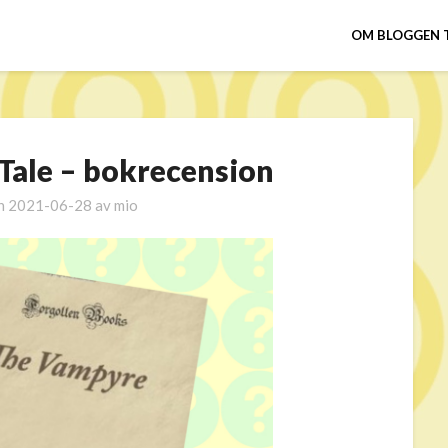
OM BLOGGEN 
Tale – bokrecension
en
2021-06-28
av
mio