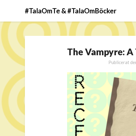
#TalaOmTe & #TalaOmBöcker
The Vampyre: A 
Publicerat d