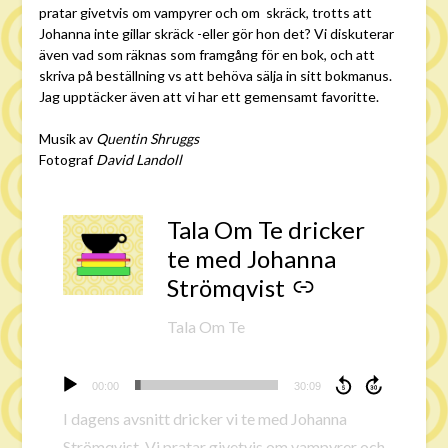
pratar givetvis om vampyrer och om skräck, trotts att
Johanna inte gillar skräck -eller gör hon det? Vi diskuterar
även vad som räknas som framgång för en bok, och att
skriva på beställning vs att behöva sälja in sitt bokmanus.
Jag upptäcker även att vi har ett gemensamt favoritte.
Musik av
Quentin Shruggs
Fotograf
David Landoll
Tala Om Te dricker
-
te med Johanna
Strömqvist
Tala Om Te
Ljudspelare
00:00
30:09
I dagens avsnitt dricker vi te med Johanna
Strömqvist. Vi pratar givetvis om vampyrer och