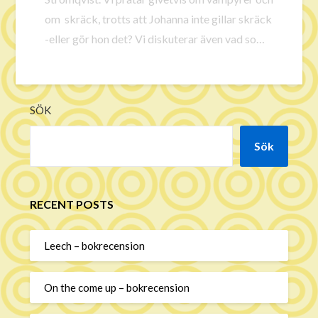
om skräck, trotts att Johanna inte gillar skräck
-eller gör hon det? Vi diskuterar även vad som
räknas som framgång för en bok, och att skriva
på beställning vs att behöva sälja in sitt
bokmanus. Jag upptäcker även att vi har ett
SÖK
gemensamt favoritte. Musik av Quentin
ShruggsFotograf David Landoll
Sök
RECENT POSTS
Leech – bokrecension
On the come up – bokrecension