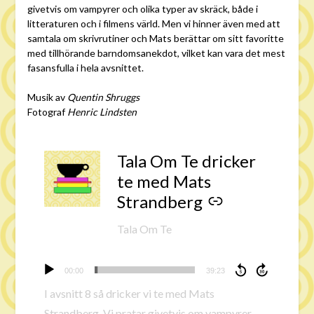
givetvis om vampyrer och olika typer av skräck, både i
litteraturen och i filmens värld. Men vi hinner även med att
samtala om skrivrutiner och Mats berättar om sitt favoritte
med tillhörande barndomsanekdot, vilket kan vara det mest
fasansfulla i hela avsnittet.
Musik av
Quentin Shruggs
Fotograf
Henric Lindsten
Tala Om Te dricker
-
te med Mats
Strandberg
Tala Om Te
Ljudspelare
00:00
39:23
I avsnitt 8 så dricker vi te med Mats
Strandberg. Vi pratar givetvis om vampyrer