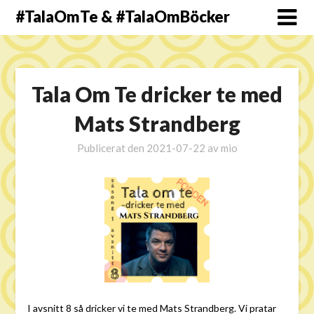
#TalaOmTe & #TalaOmBöcker
Tala Om Te dricker te med
Mats Strandberg
Publicerat den
2021-07-22
av
mio
I avsnitt 8 så dricker vi te med Mats Strandberg. Vi pratar