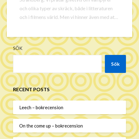
och olika typer av skräck, både i litteraturen
och i filmens värld. Men vi hinner även med att
samtala om skrivrutiner och Mats berättar om
sitt favoritte med tillhörande
barndomsanekdot, vilket kan vara det mest
SÖK
fasansfulla i hela avsnittet. Musik av Quentin
ShruggsFotograf Henric Lindsten
Sök
RECENT POSTS
Leech – bokrecension
On the come up – bokrecension