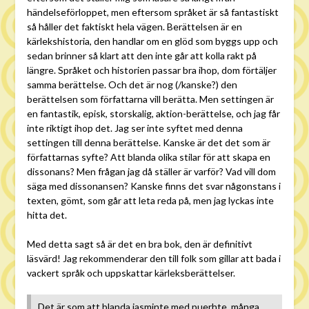
händelseförloppet, men eftersom språket är så fantastiskt
så håller det faktiskt hela vägen. Berättelsen är en
kärlekshistoria, den handlar om en glöd som byggs upp och
sedan brinner så klart att den inte går att kolla rakt på
längre. Språket och historien passar bra ihop, dom förtäljer
samma berättelse. Och det är nog (/kanske?) den
berättelsen som författarna vill berätta. Men settingen är
en fantastik, episk, storskalig, aktion-berättelse, och jag får
inte riktigt ihop det. Jag ser inte syftet med denna
settingen till denna berättelse. Kanske är det det som är
författarnas syfte? Att blanda olika stilar för att skapa en
dissonans? Men frågan jag då ställer är varför? Vad vill dom
säga med dissonansen? Kanske finns det svar någonstans i
texten, gömt, som går att leta reda på, men jag lyckas inte
hitta det.
Med detta sagt så är det en bra bok, den är definitivt
läsvärd! Jag rekommenderar den till folk som gillar att bada i
vackert språk och uppskattar kärleksberättelser.
Det är som att blanda jasminte med puerhte, många