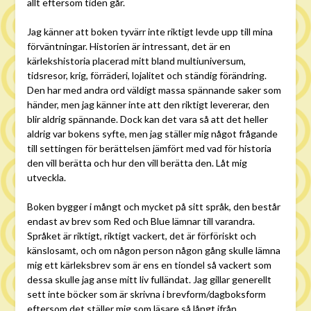
allt eftersom tiden går.
Jag känner att boken tyvärr inte riktigt levde upp till mina
förväntningar. Historien är intressant, det är en
kärlekshistoria placerad mitt bland multiuniversum,
tidsresor, krig, förräderi, lojalitet och ständig förändring.
Den har med andra ord väldigt massa spännande saker som
händer, men jag känner inte att den riktigt levererar, den
blir aldrig spännande. Dock kan det vara så att det heller
aldrig var bokens syfte, men jag ställer mig något frågande
till settingen för berättelsen jämfört med vad för historia
den vill berätta och hur den vill berätta den. Låt mig
utveckla.
Boken bygger i mångt och mycket på sitt språk, den består
endast av brev som Red och Blue lämnar till varandra.
Språket är riktigt, riktigt vackert, det är förföriskt och
känslosamt, och om någon person någon gång skulle lämna
mig ett kärleksbrev som är ens en tiondel så vackert som
dessa skulle jag anse mitt liv fulländat. Jag gillar generellt
sett inte böcker som är skrivna i brevform/dagboksform
eftersom det ställer mig som läsare så långt ifrån