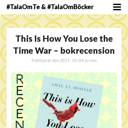
#TalaOmTe & #TalaOmBöcker
This Is How You Lose the
Time War – bokrecension
Publicerat den
2021-10-04
av
mio