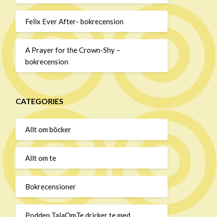
Felix Ever After- bokrecension
A Prayer for the Crown-Shy –
bokrecension
CATEGORIES
Allt om böcker
Allt om te
Bokrecensioner
Podden TalaOmTe dricker te med