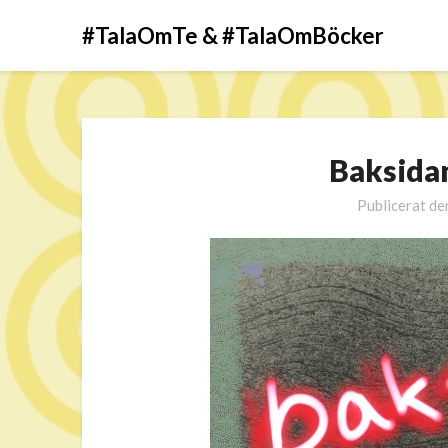
#TalaOmTe & #TalaOmBöcker
Baksidan
Publicerat d