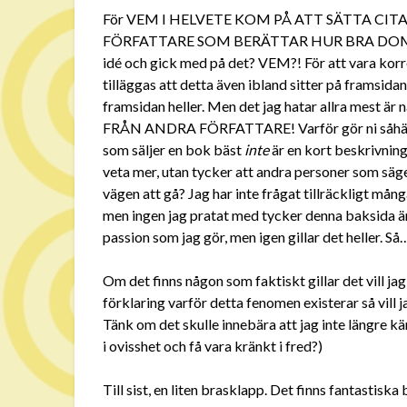
För VEM I HELVETE KOM PÅ ATT SÄTTA CI
FÖRFATTARE SOM BERÄTTAR HUR BRA DOM TYC
idé och gick med på det? VEM?! För att vara korr
tilläggas att detta även ibland sitter på framsidan
framsidan heller. Men det jag hatar allra me
FRÅN ANDRA FÖRFATTARE! Varför gör ni såhär mo
som säljer en bok bäst
inte
är en kort beskrivning 
veta mer, utan tycker att andra personer som säg
vägen att gå? Jag har inte frågat tillräckligt mång
men ingen jag pratat med tycker denna baksida är
passion som jag gör, men igen gillar det heller.
Om det finns någon som faktiskt gillar det vill ja
förklaring varför detta fenomen existerar så vill j
Tänk om det skulle innebära att jag inte längre k
i ovisshet och få vara kränkt i fred?)
Till sist, en liten brasklapp. Det finns fantastis