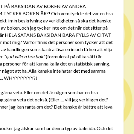
TAT PÅ BAKSIDAN AV BOKEN AV ANDRA
KER BOKEN ÄR?! Och vem tyckte det var en bra
ekt i min beskrivning av verkligheten så ska det kanske
 av boken, och jag tycker inte om det när det sitter på
st är när HELA SATANS BAKSIDAN BARA FYLLS AV CITAT
t mig? Varför finns det personer som tycker att det
av handlingen som ska dra läsaren in och få hen att vilja
er
“gud vilken bra bok”
(formulerat på olika sätt) är
a personer för att kunna kalla det en statistisk sanning,
 något att ha. Alla kanske inte hatar det med samma
 Så….. WHYYYYYYY?!
g gärna veta. Eller om det är någon som har en bra
ag gärna veta det också. (Eller…. vill jag verkligen det?
änner jag kan ranta om det? Det kanske är bättre att leva
ka böcker jag älskar som har denna typ av baksida. Och det