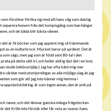
ke som försöker förlika sig med att hans väg som duktig
att separera honom från det kompisgäng som han hänger
anne, och de båda blir bästa vänner.
h det är få böcker som jag upplevt mig så främmande
ågot av en kulturkrock. Mycket beror på språket. Det är
sta som sägs, men jag som är född sent 80-tal i den
ata på detta sätt irl, och heller aldrig läst det i en bok.
 man skulle behöva hjälp.) Jag har ofta känt mig mer
ra världar med utomjordingar av alla möjliga slag än jag
menten som gör att jag inte känner mig hemma i
enna uppväxtskildring, är som ingen annan, den är unik på
m och Janne, och det lämnar ganska många frågetecken
 det Krille inte förstår eller får veta av vuxna i hans