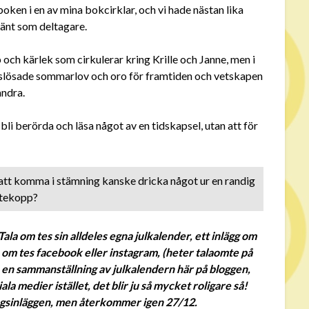
 boken i en av mina bokcirklar, och vi hade nästan lika
hänt som deltagare.
och kärlek som cirkulerar kring Krille och Janne, men i
ortslösade sommarlov och oro för framtiden och vetskapen
andra.
li berörda och läsa något av en tidskapsel, utan att för
 att komma i stämning kanske dricka något ur en randig
tekopp?
ala om tes sin alldeles egna julkalender, ett inlägg om
ala om tes facebook eller instagram, (heter talaomte på
 en sammanställning av julkalendern här på bloggen,
a medier istället, det blir ju så mycket roligare så!
agsinläggen, men återkommer igen 27/12.