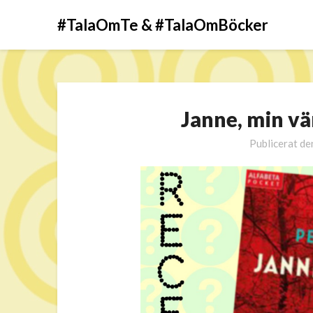
#TalaOmTe & #TalaOmBöcker
Janne, min v
Publicerat d