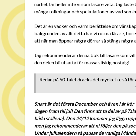
närhet får heller inte vi som läsare veta. Jag läste
många tolkningar och spekulationer av vad som 
Det är en vacker och varm berättelse om vänskap 
bakgrunden av allt detta har vi ruttna lärare, b
att när man öppnar några dörrar så stängs några 
Jag rekommenderar denna bok till läsare som vill b
den delen bli utsatta för massa sliskig nostalgi.
Redan på 50-talet dracks det mycket te så för
Snart är det första December och även i år kör T
dagen fram till jul! Den finns att ta del av på T
båda ställena). Den 24/12 kommer jag lägga upp
men jag rekommenderar att ni följer den på social
Under julkalendern så pausas de vanliga Månd