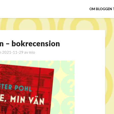
OM BLOGGEN 
än – bokrecension
en
2021-11-29
av
mio