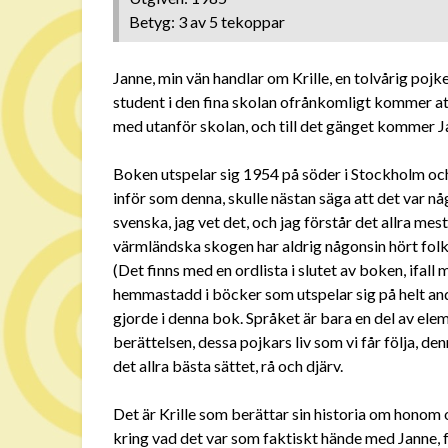
Betyg: 3 av 5 tekoppar
Janne, min vän handlar om Krille, en tolvårig poj
student i den fina skolan ofrånkomligt kommer 
med utanför skolan, och till det gänget kommer J
Boken utspelar sig 1954 på söder i Stockholm oc
inför som denna, skulle nästan säga att det var n
svenska, jag vet det, och jag förstår det allra me
värmländska skogen har aldrig någonsin hört folk pr
(Det finns med en ordlista i slutet av boken, ifall
hemmastadd i böcker som utspelar sig på helt and
gjorde i denna bok. Språket är bara en del av ele
berättelsen, dessa pojkars liv som vi får följa, d
det allra bästa sättet, rå och djärv.
Det är Krille som berättar sin historia om hono
kring vad det var som faktiskt hände med Janne, för