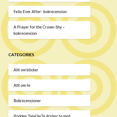
Felix Ever After- bokrecension
A Prayer for the Crown-Shy –
bokrecension
CATEGORIES
Allt om böcker
Allt om te
Bokrecensioner
Podden TalaOmTe dricker te med