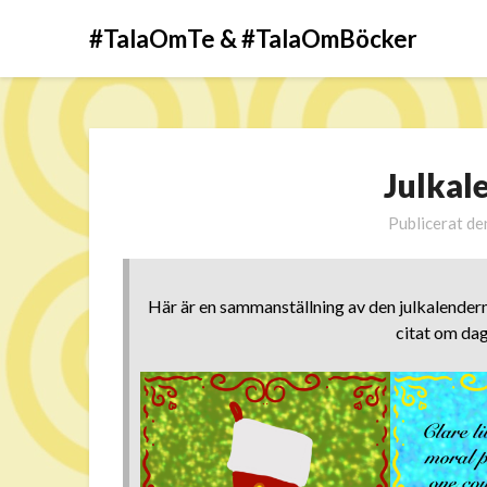
#TalaOmTe & #TalaOmBöcker
Julkal
Publicerat d
Här är en sammanställning av den julkalender
citat om dag