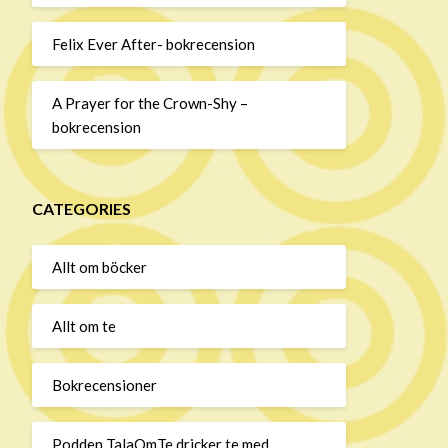
Felix Ever After- bokrecension
A Prayer for the Crown-Shy –
bokrecension
CATEGORIES
Allt om böcker
Allt om te
Bokrecensioner
Podden TalaOmTe dricker te med