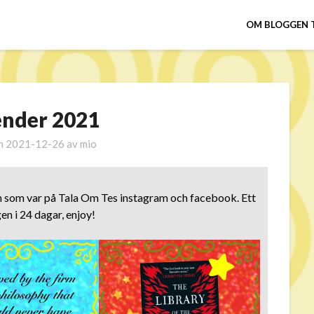
OM BLOGGEN 
ender 2021
en
2021-12-26
av
mio
n som var på Tala Om Tes instagram och facebook. Ett
en i 24 dagar, enjoy!