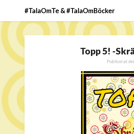
#TalaOmTe & #TalaOmBöcker
Topp 5! -Sk
Publicerat d