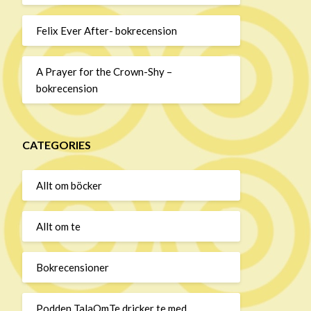
Felix Ever After- bokrecension
A Prayer for the Crown-Shy –
bokrecension
CATEGORIES
Allt om böcker
Allt om te
Bokrecensioner
Podden TalaOmTe dricker te med