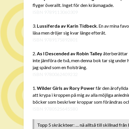
flyger överallt. Inget för den kräsmagade.
ISBN 9789113060309
3.
Lussiferda av Karin Tidbeck
. En av mina fav
läsa men dröjer sig kvar länge efteråt.
ISBN 9789175892801
2.
As I Descended av Robin Talley
återberättar 
inte jämföra de två, men denna bok tar sig under h
jag spänd som en fiolsträng.
ISBN 9780062409232
1.
Wilder Girls av Rory Power
får den ärofyllda
att krypa i kroppen på mig av alla möjliga anled
böcker som beskriver kroppar som förändras och 
ISBN 9780525645580
Topp 5 skräckteer: … nä alltså till skillnad frå