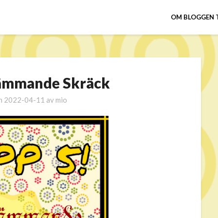
OM BLOGGEN 
rämmande Skräck
en
2022-04-11
av
mio