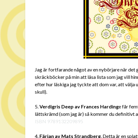
Jag är fortfarande något av en nybörjare när det g
skräckböcker på min att läsa lista som jag vill hi
efter hur läskiga jag tyckte att dom var, att välja u
skull).
5.
Verdigris Deep av Frances Harding
e får fem
lättskrämd (som jag är) så kommer du definitivt a
ISBN 9789132209895
4.
Färjan av Mats Strandberg
. Detta är en spl