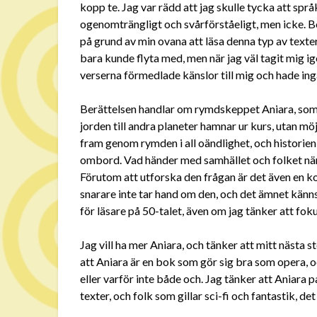
kopp te. Jag var rädd att jag skulle tycka att sp
ogenomträngligt och svårförståeligt, men icke. Bo
på grund av min ovana att läsa denna typ av texte
bara kunde flyta med, men när jag väl tagit mig i
verserna förmedlade känslor till mig och hade ing
Berättelsen handlar om rymdskeppet Aniara, som 
jorden till andra planeter hamnar ur kurs, utan möj
fram genom rymden i all oändlighet, och histori
ombord. Vad händer med samhället och folket när 
Förutom att utforska den frågan är det även en k
snarare inte tar hand om den, och det ämnet känns
för läsare på 50-talet, även om jag tänker att fok
Jag vill ha mer Aniara, och tänker att mitt nästa 
att Aniara är en bok som gör sig bra som opera, o
eller varför inte både och. Jag tänker att Aniara 
texter, och folk som gillar sci-fi och fantastik, de