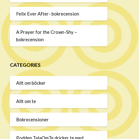
Felix Ever After- bokrecension
A Prayer for the Crown-Shy –
bokrecension
CATEGORIES
Allt om böcker
Allt om te
Bokrecensioner
Podden TalaOmTe dricker te med