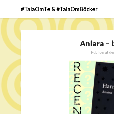
#TalaOmTe & #TalaOmBöcker
Aniara –
Publicerat d