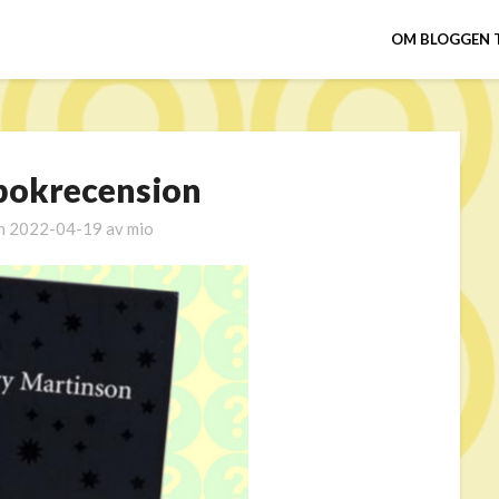
OM BLOGGEN 
 bokrecension
en
2022-04-19
av
mio