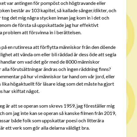
råket var antingen för pompöst och högtravande eller
ken består av 103 kapitel, så kallade sånger/dikter, och
r tog det mig några stycken innan jag kom in i det och
genom de första så uppskattade jag hur effektivt
a problem att försvinna in i berättelsen.
på en rutinresa att förflytta människor från den döende
lighet att vända om eller bli räddad är dess öde att segla
en handlar om vad det gör med de 8000 människor
alla förutsättningar ändras och ingen räddning finns?
ommentar på hur vi människor tar hand om vår jord, eller
 lika högaktuellt för läsare idag som det måste ha gjort
us har skiftat något.
steg är att se operan som skrevs 1959, jag föreställer mig
ch om jag inte kan se operan så kanske filmen från 2019,
passar både folk som uppskattar poesi och litterära
t är ett verk som gör alla delarna väldigt bra.